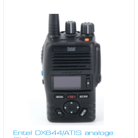
Entel DX644/ATIS analoge