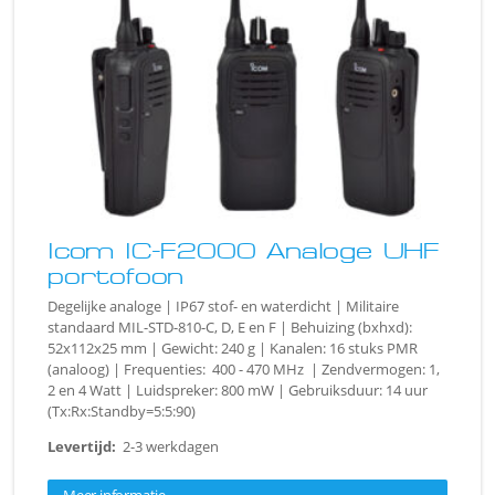
Icom IC-F2000 Analoge UHF
portofoon
Degelijke analoge | IP67 stof- en waterdicht | Militaire
standaard MIL-STD-810-C, D, E en F | Behuizing (bxhxd):
52x112x25 mm | Gewicht: 240 g | Kanalen: 16 stuks PMR
(analoog) | Frequenties: 400 - 470 MHz | Zendvermogen: 1,
2 en 4 Watt | Luidspreker: 800 mW | Gebruiksduur: 14 uur
(Tx:Rx:Standby=5:5:90)
Levertijd:
2-3 werkdagen
Meer informatie