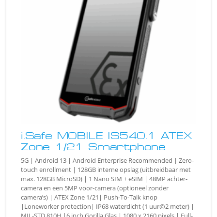
i.Safe MOBILE IS540.1 ATEX
Zone 1/21 Smartphone
5G | Android 13 | Android Enterprise Recommended | Zero-
touch enrollment | 128GB interne opslag (uitbreidbaar met
max. 128GB MicroSD) | 1 Nano SIM + eSIM | 48MP achter-
camera en een 5MP voor-camera (optioneel zonder
camera’s) | ATEX Zone 1/21| Push-To-Talk knop
|Loneworker protection| IP68 waterdicht (1 uur@2 meter) |
MIL-STD 810H |6 inch Gorilla Glas | 1080 x 2160 pixels | Full-