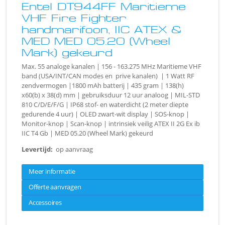
Entel DT944FF Maritieme
VHF Fire Fighter
handmarifoon, IIC ATEX &
MED MED 05.20 (Wheel
Mark) gekeurd
Max. 55 analoge kanalen | 156 - 163.275 MHz Maritieme VHF
band (USA/INT/CAN modes en prive kanalen) | 1 Watt RF
zendvermogen |1800 mAh batterij | 435 gram | 138(h)
x60(b) x 38(d) mm | gebruiksduur 12 uur analoog | MIL-STD
810 C/D/E/F/G | IP68 stof- en waterdicht (2 meter diepte
gedurende 4 uur) | OLED zwart-wit display | SOS-knop |
Monitor-knop | Scan-knop | intrinsiek veilig ATEX II 2G Ex ib
IIC T4 Gb | MED 05.20 (Wheel Mark) gekeurd
Levertijd:
op aanvraag
Meer informatie
Offerte aanvragen
Accessoires