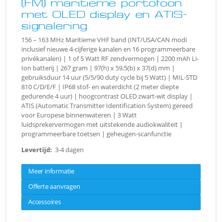
(FM) maritieme portofoon
met OLED display en ATIS-
signalering
156 – 163 MHz Maritieme VHF band (INT/USA/CAN modi
inclusief nieuwe 4-cijferige kanalen en 16 programmeerbare
privékanalen) | 1 of 5 Watt RF zendvermogen | 2200 mAh Li-
Ion batterij | 267 gram | 97(h) x 59,5(b) x 37(d) mm |
gebruiksduur 14 uur (5/5/90 duty cycle bij 5 Watt) | MIL-STD
810 C/D/E/F | IP68 stof- en waterdicht (2 meter diepte
gedurende 4 uur) | hoogcontrast OLED zwart-wit display |
ATIS (Automatic Transmitter Identification System) gereed
voor Europese binnenwateren | 3 Watt
luidsprekervermogen met uitstekende audiokwaliteit |
programmeerbare toetsen | geheugen-scanfunctie
Levertijd:
3-4 dagen
Meer informatie
Offerte aanvragen
Accessoires