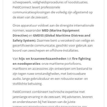
scheepswerk, veiligheidsprocedures of noodsituaties.
FieldConnect levert professionele
communicatieoplossingen die volledig zijn afgestemd op
de eisen van de zeevaart.
Onze apparatuur voldoet aan de strengste internationale
normen, waaronder
MED (Marine Equipment
Directive)
en
GMDSS (Global Maritime Distress and
Safety System)
. Daarmee bent u verzekerd van veilige en
gecertificeerde communicatie, geschikt voor gebruik aan
boord van zeeschepen en offshore-installaties.
Van
hijs- en kraanwerkzaamheden
tot
fire fighting
en noodoperaties
: onze maritieme portofoons,
marifoons en accessoires zijn ontworpen om bestand te
zijn tegen ruwe omstandigheden, met betrouwbare
audio, lange gebruiksduur en een robuuste water- en
stofdichte behuizing.
FieldConnect combineert technische expertise met
jarenlange ervaring in de zeevaart. Wij adviseren, leveren
en ondersteunen bij het kiezen van de juiste
communicatieoplossing voor elke toepassing op zee —