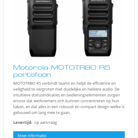
Motorola MOTOTRBO R5
portofoon
MOTOTRBO R5 verbindt teams en helpt de efficiëntie en
veiligheid te vergroten met duidelijke en heldere audio. De
intuïtieve statusindicaties en bedieningselementen zorgen
ervoor dat werknemers zich kunnen concentreren op hun
taken, en dat alles in een robuust en compact design welke is
gebouwd om lang mee te gaan.
Levertijd:
op aanvraag
Meer informatie