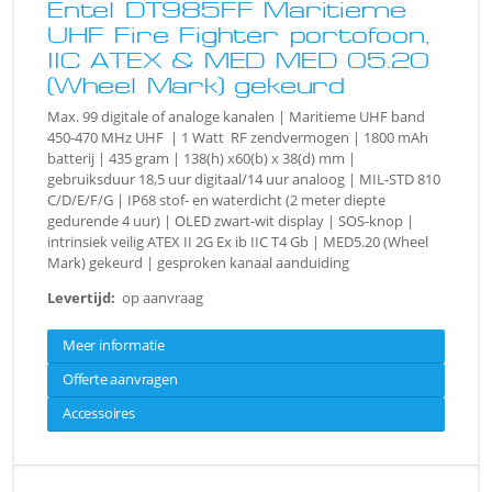
Entel DT985FF Maritieme
UHF Fire Fighter portofoon,
IIC ATEX & MED MED 05.20
(Wheel Mark) gekeurd
Max. 99 digitale of analoge kanalen | Maritieme UHF band
450-470 MHz UHF | 1 Watt RF zendvermogen | 1800 mAh
batterij | 435 gram | 138(h) x60(b) x 38(d) mm |
gebruiksduur 18,5 uur digitaal/14 uur analoog | MIL-STD 810
C/D/E/F/G | IP68 stof- en waterdicht (2 meter diepte
gedurende 4 uur) | OLED zwart-wit display | SOS-knop |
intrinsiek veilig ATEX II 2G Ex ib IIC T4 Gb | MED5.20 (Wheel
Mark) gekeurd | gesproken kanaal aanduiding
Levertijd:
op aanvraag
Meer informatie
Offerte aanvragen
Accessoires