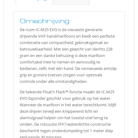
Omschrijving
De Icom IC-M25 EVO is de nieuwste generatie
drijvende VHF-handmarifoons en biedt een perfecte
combinatie van compactheid, gebruiksgemak en
betrouwbaarheid. Met een gewicht van slechts 228
gram en een slanke behuizing is deze marifoon
comfortabel mee te nemen en eenvoudig te
bedienen, zelfs met één hand. De vernieuwde antislip
grip en grotere toetsen zorgen voor optimale
controle onder alle omstandigheden.
De bekende Float’n Flash™-functie maakt de IC-M25
EVO bijzonder geschikt voor gebruik op het water.
Wanneer de marifoon in het water terechtkomt, blijft
deze drijven terwijl een knipperend licht en
alarmsignaal helpen om het toestel snel terug te
vinden. De robuuste IPX7-waterdichte constructie
beschermt tegen onderdompeling tot 1 meter diep
gedurende 30 minuten.