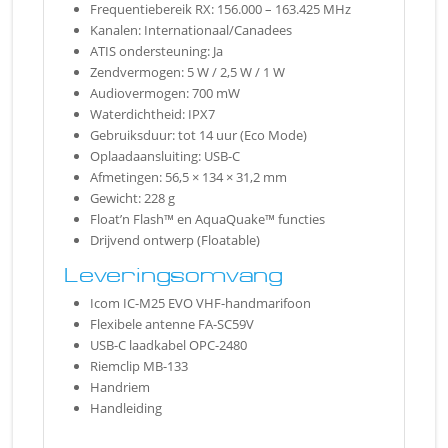
Frequentiebereik RX: 156.000 – 163.425 MHz
Kanalen: Internationaal/Canadees
ATIS ondersteuning: Ja
Zendvermogen: 5 W / 2,5 W / 1 W
Audiovermogen: 700 mW
Waterdichtheid: IPX7
Gebruiksduur: tot 14 uur (Eco Mode)
Oplaadaansluiting: USB-C
Afmetingen: 56,5 × 134 × 31,2 mm
Gewicht: 228 g
Float’n Flash™ en AquaQuake™ functies
Drijvend ontwerp (Floatable)
Leveringsomvang
Icom IC-M25 EVO VHF-handmarifoon
Flexibele antenne FA-SC59V
USB-C laadkabel OPC-2480
Riemclip MB-133
Handriem
Handleiding