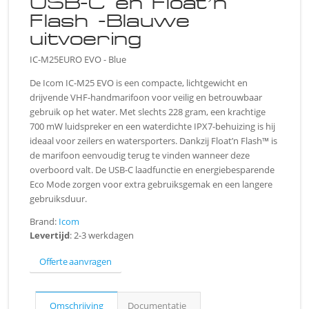
USB-C en Float’n
Flash -Blauwe
uitvoering
IC-M25EURO EVO - Blue
De Icom IC-M25 EVO is een compacte, lichtgewicht en
drijvende VHF-handmarifoon voor veilig en betrouwbaar
gebruik op het water. Met slechts 228 gram, een krachtige
700 mW luidspreker en een waterdichte IPX7-behuizing is hij
ideaal voor zeilers en watersporters. Dankzij Float’n Flash™ is
de marifoon eenvoudig terug te vinden wanneer deze
overboord valt. De USB-C laadfunctie en energiebesparende
Eco Mode zorgen voor extra gebruiksgemak en een langere
gebruiksduur.
Brand:
Icom
Levertijd
: 2-3 werkdagen
Offerte aanvragen
Omschrijving
Documentatie