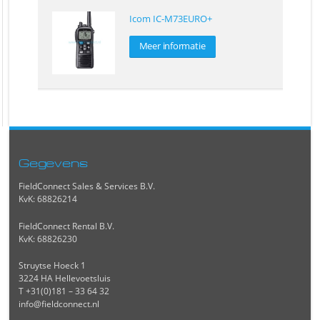
Icom IC-M73EURO+
Meer informatie
Gegevens
FieldConnect Sales & Services B.V.
KvK: 68826214
FieldConnect Rental B.V.
KvK: 68826230
Struytse Hoeck 1
3224 HA Hellevoetsluis
T +31(0)181 – 33 64 32
info@fieldconnect.nl