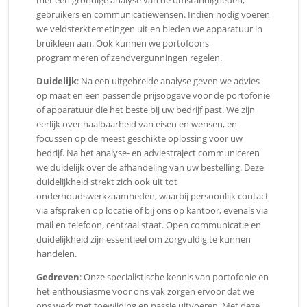
gebruikers en communicatiewensen. Indien nodig voeren
we veldsterktemetingen uit en bieden we apparatuur in
bruikleen aan. Ook kunnen we portofoons
programmeren of zendvergunningen regelen.
Duidelijk
: Na een uitgebreide analyse geven we advies
op maat en een passende prijsopgave voor de portofonie
of apparatuur die het beste bij uw bedrijf past. We zijn
eerlijk over haalbaarheid van eisen en wensen, en
focussen op de meest geschikte oplossing voor uw
bedrijf. Na het analyse- en adviestraject communiceren
we duidelijk over de afhandeling van uw bestelling. Deze
duidelijkheid strekt zich ook uit tot
onderhoudswerkzaamheden, waarbij persoonlijk contact
via afspraken op locatie of bij ons op kantoor, evenals via
mail en telefoon, centraal staat. Open communicatie en
duidelijkheid zijn essentieel om zorgvuldig te kunnen
handelen.
Gedreven
: Onze specialistische kennis van portofonie en
het enthousiasme voor ons vak zorgen ervoor dat we
ons werk met toewijding en passie uitvoeren. Met deze