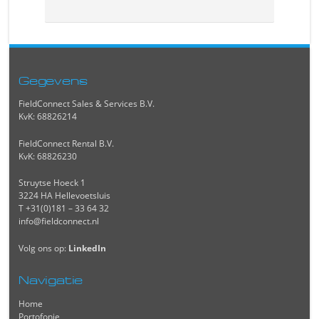
Gegevens
FieldConnect Sales & Services B.V.
KvK: 68826214
FieldConnect Rental B.V.
KvK: 68826230
Struytse Hoeck 1
3224 HA Hellevoetsluis
T +31(0)181 – 33 64 32
info@fieldconnect.nl
Volg ons op:
LinkedIn
Navigatie
Home
Portofonie