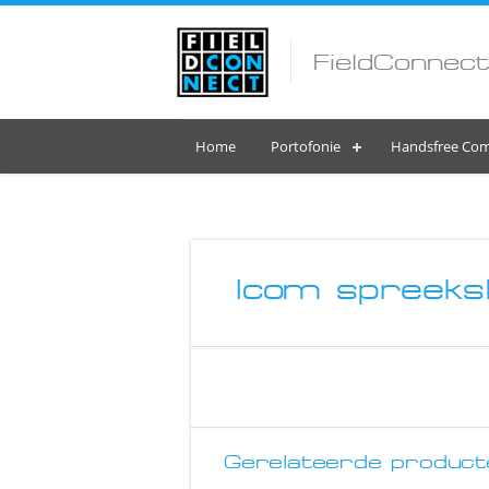
FieldConnect
Home
Portofonie
Handsfree Com
Icom spreeksl
Gerelateerde product