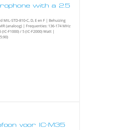
ophone with a 2.5
rd MIL-STD-810-C, D, E en F | Behuizing
PMR (analoog) | Frequenties: 136-174 MHz
 (IC-F1000) / 5 (IC-F2000) Watt |
5:90)
foon voor IC-M35