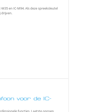
C-M35 en IC-M94. Als deze spreeksleutel
 drijven.
oon voor de IC-
ofessionele functies. Laatste oproep