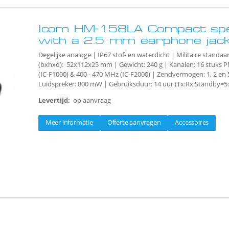
Icom HM-158LA Compact spe
with a 2.5 mm earphone jac
Degelijke analoge | IP67 stof- en waterdicht | Militaire standaa
(bxhxd): 52x112x25 mm | Gewicht: 240 g | Kanalen: 16 stuks 
(IC-F1000) & 400 - 470 MHz (IC-F2000) | Zendvermogen: 1, 2 en 5
Luidspreker: 800 mW | Gebruiksduur: 14 uur (Tx:Rx:Standby=5:
Levertijd:
op aanvraag
Meer informatie
Offerte aanvragen
Accessoires