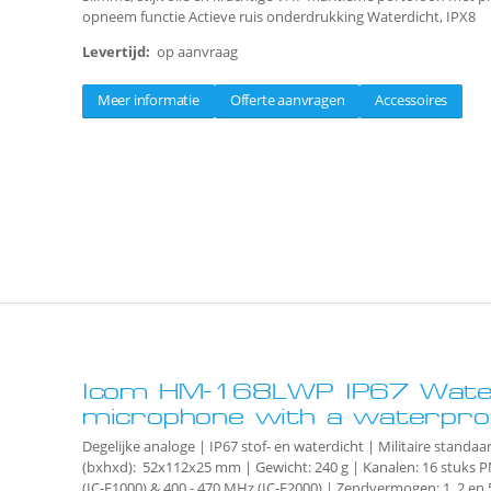
opneem functie Actieve ruis onderdrukking Waterdicht, IPX8
Levertijd:
op aanvraag
Meer informatie
Offerte aanvragen
Accessoires
Icom HM-168LWP IP67 Wate
microphone with a waterpro
Degelijke analoge | IP67 stof- en waterdicht | Militaire standaa
(bxhxd): 52x112x25 mm | Gewicht: 240 g | Kanalen: 16 stuks 
(IC-F1000) & 400 - 470 MHz (IC-F2000) | Zendvermogen: 1, 2 en 5