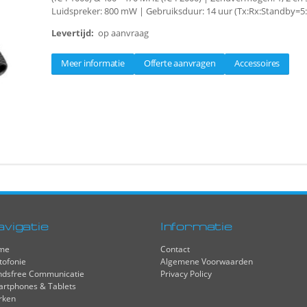
Luidspreker: 800 mW | Gebruiksduur: 14 uur (Tx:Rx:Standby=5:
Levertijd:
op aanvraag
Meer informatie
Offerte aanvragen
Accessoires
avigatie
Informatie
me
Contact
tofonie
Algemene Voorwaarden
dsfree Communicatie
Privacy Policy
rtphones & Tablets
rken