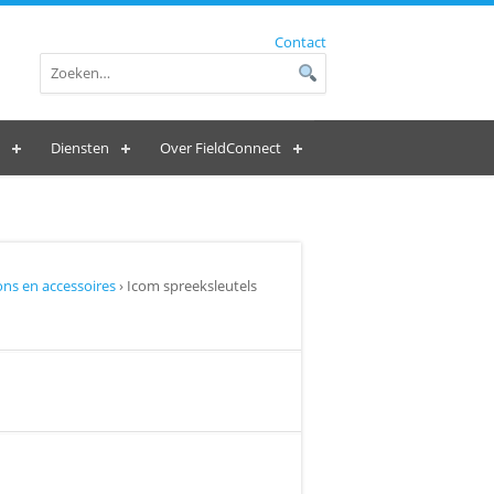
Contact
Diensten
Over FieldConnect
ns en accessoires
› Icom spreeksleutels