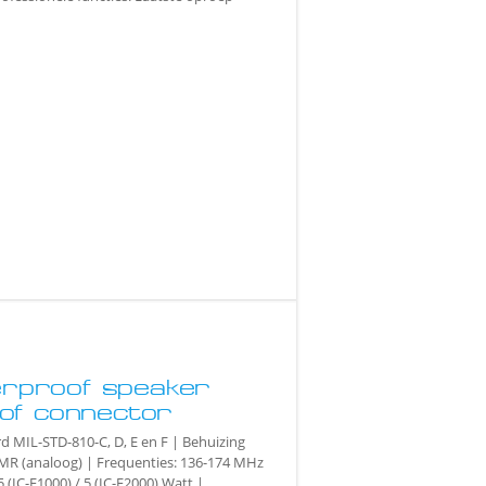
rproof speaker
of connector
rd MIL-STD-810-C, D, E en F | Behuizing
PMR (analoog) | Frequenties: 136-174 MHz
 (IC-F1000) / 5 (IC-F2000) Watt |