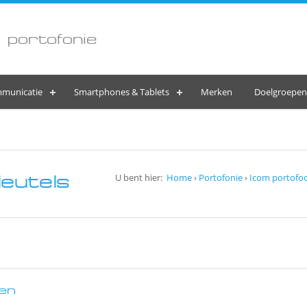
 portofonie
municatie
Smartphones & Tablets
Merken
Doelgroepen
eutels
U bent hier:
Home
›
Portofonie
›
Icom portofoo
en