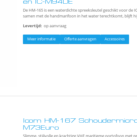
en IC-M94DE
De HM-165 is een waterdichte spreeksleutel geschikt voor de I
samen met de handmarifoon in het water terechtkomt, blijft hij
Levertijd:
op aanvraag
Meer informatie
Offerte aanvragen
Accessoires
Icom HM-167 Schoudermicrof
M73Euro
Slimme, stijlvolle en krachtige VHF maritieme portofoon met pr