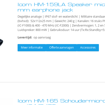
Icom HM-159LA Speaker micr
mm earphone jack
Degelijke analoge | IP67 stof- en waterdicht | Militaire standaa
(bxhxd): 52x112x25 mm | Gewicht: 240 g | Kanalen: 16 stuks 
(IC-F1000) & 400 - 470 MHz (IC-F2000) | Zendvermogen: 1, 2 en 5
Luidspreker: 800 mW | Gebruiksduur: 14 uur (Tx:Rx:Standby=5:
Levertijd:
op aanvraag
Meer informatie
Offerte aanvragen
Accessoires
Icom HM-165 Schoudermicro