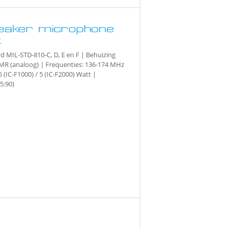
aker microphone
k
rd MIL-STD-810-C, D, E en F | Behuizing
PMR (analoog) | Frequenties: 136-174 MHz
 (IC-F1000) / 5 (IC-F2000) Watt |
5:90)