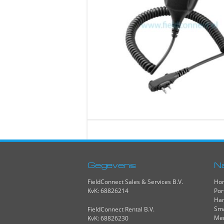
Gegevens
N
FieldConnect Sales & Services B.V.
Ho
KvK: 68826214
Por
Han
Sma
FieldConnect Rental B.V.
Me
KvK: 68826230