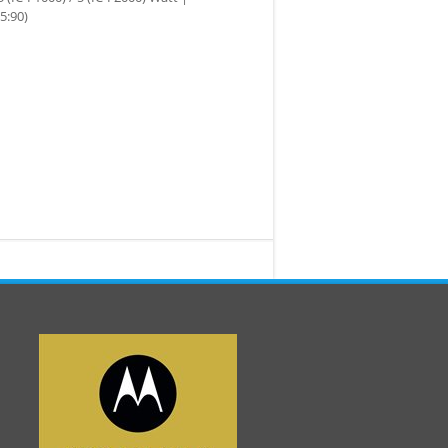
5:90)