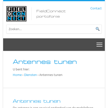
Contact
FieldConnect
portofonie
Antennes tunen
U bent hier:
Home
›
Diensten
›
Antennes tunen
Antennes tunen
De antenne is een cruciaal onderdeel van de mobilofoon,