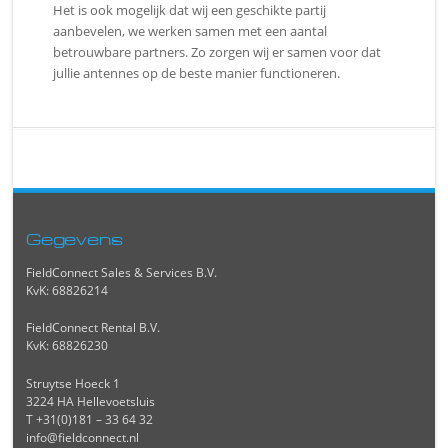
Het is ook mogelijk dat wij een geschikte partij
aanbevelen, we werken samen met een aantal
betrouwbare partners. Zo zorgen wij er samen voor dat
jullie antennes op de beste manier functioneren.
Gegevens
FieldConnect Sales & Services B.V.
KvK: 68826214
FieldConnect Rental B.V.
KvK: 68826230
Struytse Hoeck 1
3224 HA Hellevoetsluis
T +31(0)181 – 33 64 32
info@fieldconnect.nl