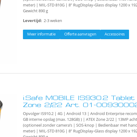
meter) | MIL-STD 810G | 8” RugDisplay-Glass display 1200 x 19
Gewicht 890 g
Levertijd:
2-3 weken
Meer informatie
Offerte aanvragen
Accessoires
i.Safe MOBILE IS930.2 Table
Zone 2/22 Art. 01-0093000
Opvolger IS910.2 | 4G | Android 13 | Android Enterprise rec
GB interne opslag (max. 128GB) ) | ATEX Zone 2/22 | 13MP ac
(optioneel zonder camera’s | SOS-knop | Bedienbaar met han
meter) | MIL-STD 810G | 8” RugDisplay-Glass display 1200 x 19
Gewicht 890 g