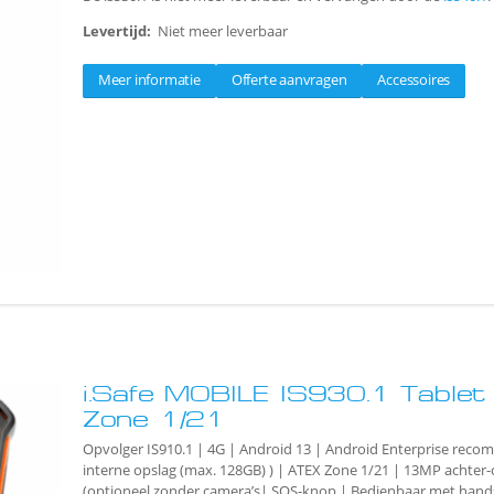
Levertijd:
Niet meer leverbaar
Meer informatie
Offerte aanvragen
Accessoires
i.Safe MOBILE IS930.1 Table
Zone 1/21
Opvolger IS910.1 | 4G | Android 13 | Android Enterprise rec
interne opslag (max. 128GB) ) | ATEX Zone 1/21 | 13MP achte
(optioneel zonder camera’s| SOS-knop | Bedienbaar met hand