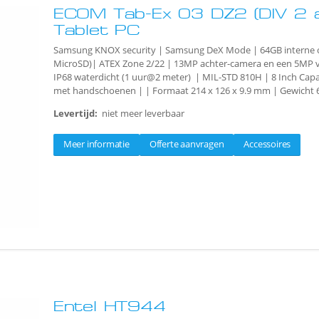
ECOM Tab-Ex 03 DZ2 (DIV 2 
Tablet PC
Samsung KNOX security | Samsung DeX Mode | 64GB interne o
MicroSD)| ATEX Zone 2/22 | 13MP achter-camera en een 5MP v
IP68 waterdicht (1 uur@2 meter) | MIL-STD 810H | 8 Inch Capa
met handschoenen | | Formaat 214 x 126 x 9.9 mm | Gewicht 
Levertijd:
niet meer leverbaar
Meer informatie
Offerte aanvragen
Accessoires
Entel HT944