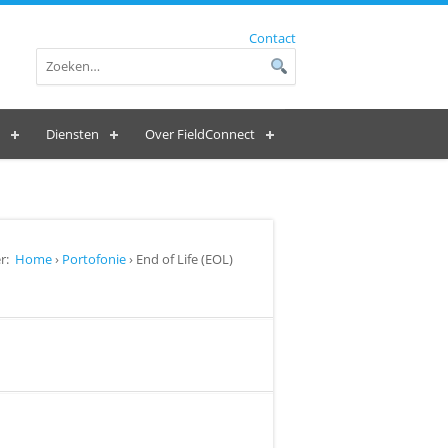
Contact
Diensten
Over FieldConnect
r:
Home
›
Portofonie
› End of Life (EOL)