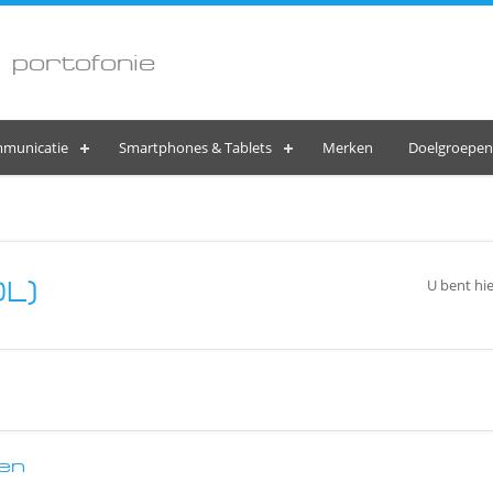
 portofonie
municatie
Smartphones & Tablets
Merken
Doelgroepen
OL)
U bent hie
en