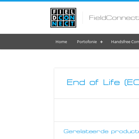
FieldConnect
Home
Portofonie
Handsfree Com
End of Life (E
Gerelateerde product