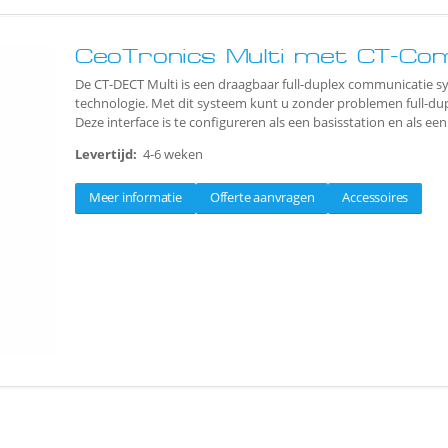
CeoTronics Multi met CT-Com
De CT-DECT Multi is een draagbaar full-duplex communicatie s
technologie. Met dit systeem kunt u zonder problemen full-d
Deze interface is te configureren als een basisstation en als e
Levertijd:
4-6 weken
Meer informatie
Offerte aanvragen
Accessoires