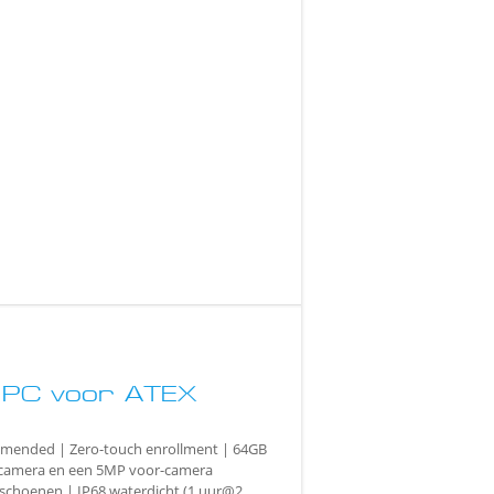
t PC voor ATEX
ommended | Zero-touch enrollment | 64GB
r-camera en een 5MP voor-camera
schoenen | IP68 waterdicht (1 uur@2