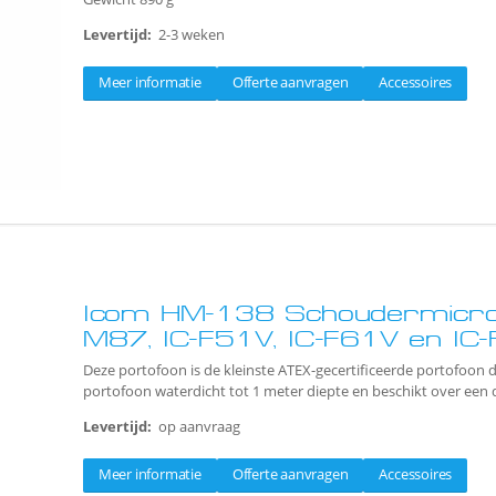
Levertijd:
2-3 weken
Meer informatie
Offerte aanvragen
Accessoires
Icom HM-138 Schoudermicrof
M87, IC-F51V, IC-F61V en IC
Deze portofoon is de kleinste ATEX-gecertificeerde portofoon d
portofoon waterdicht tot 1 meter diepte en beschikt over een d
Levertijd:
op aanvraag
Meer informatie
Offerte aanvragen
Accessoires