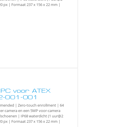
20 px | Formaat 237 x 156 x 22 mm |
t PC voor ATEX
2-001-001
ommended | Zero-touch enrollment | 64
hter-camera en een 5MP voor-camera
dschoenen | IP68 waterdicht (1 uur@2
20 px | Formaat 237 x 156 x 22 mm |