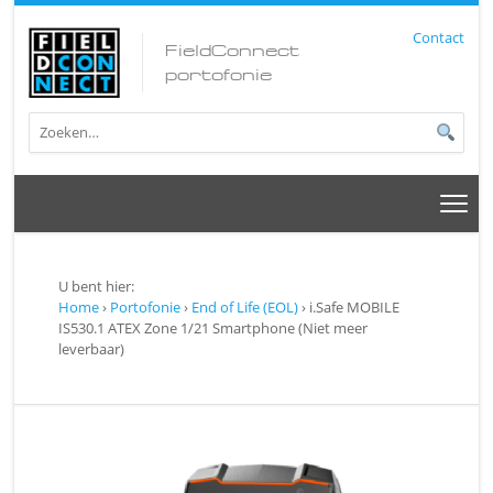
Contact
FieldConnect
portofonie
U bent hier:
Home
›
Portofonie
›
End of Life (EOL)
› i.Safe MOBILE
IS530.1 ATEX Zone 1/21 Smartphone (Niet meer
leverbaar)