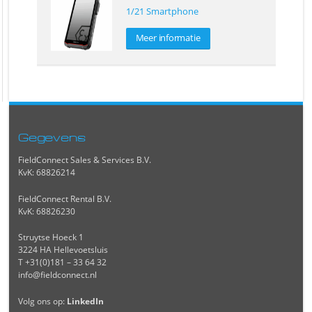
1/21 Smartphone
Meer informatie
Gegevens
FieldConnect Sales & Services B.V.
KvK: 68826214
FieldConnect Rental B.V.
KvK: 68826230
Struytse Hoeck 1
3224 HA Hellevoetsluis
T +31(0)181 – 33 64 32
info@fieldconnect.nl
Volg ons op:
LinkedIn