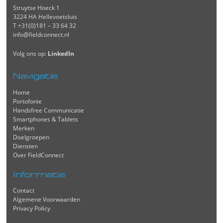
Struytse Hoeck 1
3224 HA Hellevoetsluis
T +31(0)181 – 33 64 32
info@fieldconnect.nl
Volg ons op:
LinkedIn
Navigatie
Home
Portofonie
Handsfree Communicatie
Smartphones & Tablets
Merken
Doelgroepen
Diensten
Over FieldConnect
Informatie
Contact
Algemene Voorwaarden
Privacy Policy