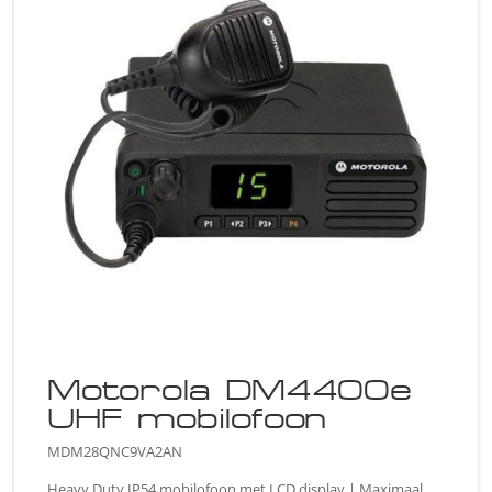
Motorola DM4400e
UHF mobilofoon
MDM28QNC9VA2AN
Heavy Duty IP54 mobilofoon met LCD display | Maximaal