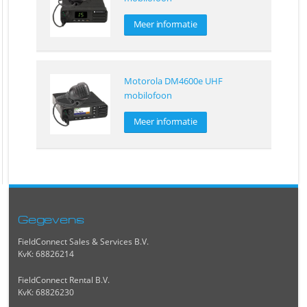
Meer informatie
Motorola DM4600e UHF
mobilofoon
Meer informatie
Gegevens
FieldConnect Sales & Services B.V.
KvK: 68826214
FieldConnect Rental B.V.
KvK: 68826230