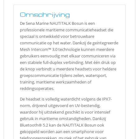
Omschrijving
De Sena Marine NAUTITALK Bosun is een
professionele maritieme communicatieheadset die
speciaal is ontwikkeld voor betrouwbare
communicatie op het water. Dankzij de geïntegreerde
Mesh Intercom™ 3.0 technologie kunnen meerdere
gebruikers eenvoudig met elkaar communiceren via
een stabiele full-duplex verbinding. Met één druk op
de knop verbindt u meerdere headsets voor heldere
groepscommunicatie tijdens zeilen, watersport,
training, maritieme werkzaamheden of
reddingsoperaties.
De headset is volledig waterdicht volgens de IPX7-
norm, drijvend uitgevoerd en UV-bestendig,
waardoor hij uitstekend geschikt is voor intensief
gebruik in maritieme omstandigheden. Dankzij
Bluetooth® 5.2 kan de NAUTITALK Bosun ook
gekoppeld worden aan een smartphone voor
telefoongesprekken, muziek of het gebruik van