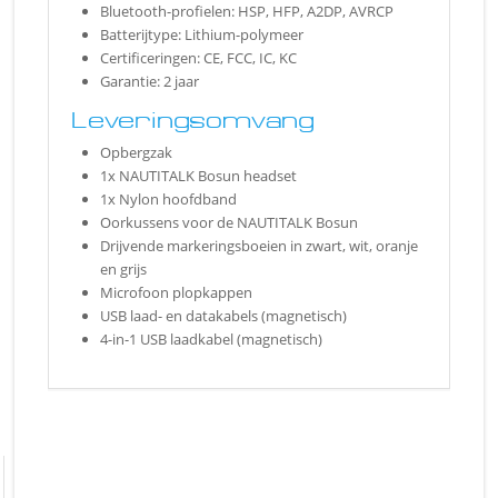
Bluetooth-profielen: HSP, HFP, A2DP, AVRCP
Batterijtype: Lithium-polymeer
Certificeringen: CE, FCC, IC, KC
Garantie: 2 jaar
Leveringsomvang
Opbergzak
1x NAUTITALK Bosun headset
1x Nylon hoofdband
Oorkussens voor de NAUTITALK Bosun
Drijvende markeringsboeien in zwart, wit, oranje
en grijs
Microfoon plopkappen
USB laad- en datakabels (magnetisch)
4-in-1 USB laadkabel (magnetisch)