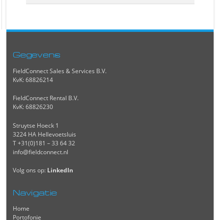
Gegevens
FieldConnect Sales & Services B.V.
KvK: 68826214
FieldConnect Rental B.V.
KvK: 68826230
Struytse Hoeck 1
3224 HA Hellevoetsluis
T +31(0)181 – 33 64 32
info@fieldconnect.nl
Volg ons op:
LinkedIn
Navigatie
Home
Portofonie