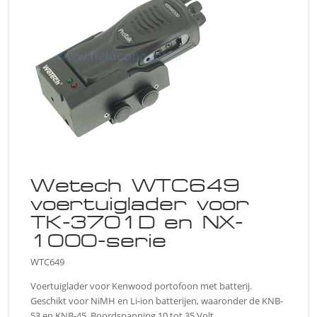
Wetech WTC649
voertuiglader voor
TK-3701D en NX-
1000-serie
WTC649
Voertuiglader voor Kenwood portofoon met batterij.
Geschikt voor NiMH en Li-ion batterijen, waaronder de KNB-
53 en KNB-45. Boordspanning 10 tot 35 Volt.