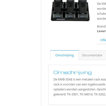
De KMB
worde
schake
worde
Brand
Lever
Off
Omschrijving
Documentatie
Omschrijving
De KMB-35AE is een metalen rack wa
rack is voorzien van een ingebouwde 
opladers worden aangesloten. Gesch
geleverd: TK-3301, TK-3401d, TK-3202,