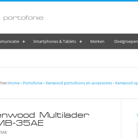
 portofonie
municatie
Smartphones & Tablets
Merken
Doelgroepen
hier:
Home
›
Portofonie
›
Kenwood portofoons en accessoires
›
Kenwood op
nwood Multilader
MB-35AE
35AE