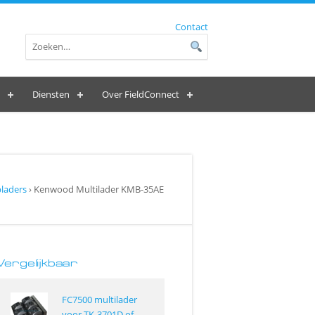
Contact
Diensten
Over FieldConnect
laders
› Kenwood Multilader KMB-35AE
Vergelijkbaar
FC7500 multilader
voor TK-3701D of