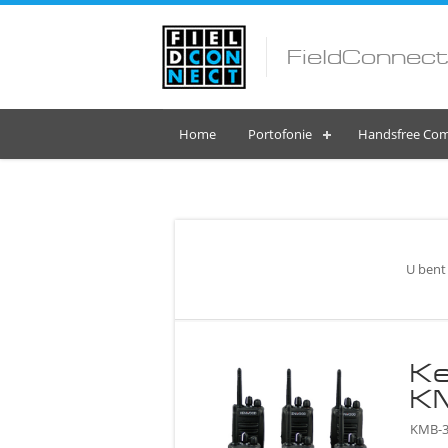
FieldConnect
Home
Portofonie
Handsfree Com
U bent 
Ke
K
KMB-