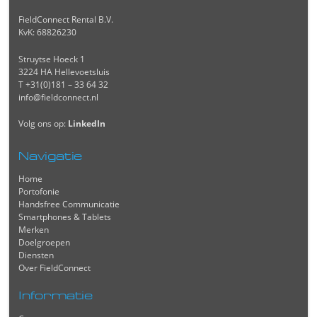
FieldConnect Rental B.V.
KvK: 68826230
Struytse Hoeck 1
3224 HA Hellevoetsluis
T +31(0)181 – 33 64 32
info@fieldconnect.nl
Volg ons op:
LinkedIn
Navigatie
Home
Portofonie
Handsfree Communicatie
Smartphones & Tablets
Merken
Doelgroepen
Diensten
Over FieldConnect
Informatie