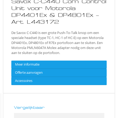
Savox C-C440 Com Control
Unit voor Motorola
DP4401Ex & DP4801Ex –
Art. L443172
De Savox C-C440 is een grote Push-To-Talk knop om een
speciale headset (type TC-1, HC-1 of HC-E) op een Motorola
DP4401Ex, DP4801Ex of R7Ex portofoon aan te sluiten. Een
Motorola PMLN6047A Molex adapter nodig om deze unit
aan te sluiten op de portofoon.
Meer informatie
Offerte aanvragen
Accessoires
Vergelijkbaar