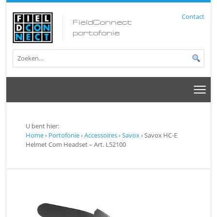
Contact
FieldConnect
portofonie
U bent hier:
Home
›
Portofonie
›
Accessoires
›
Savox
› Savox HC-E
Helmet Com Headset – Art. L52100