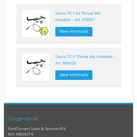
Savox TC-1 Ex Throat Mic
Headset – Art. K50257
Meer informatie
Savox TC-1 Throat Mic Headset –
Art. R60920
Meer informatie
Gegevens
FieldConnect Sales & Services B.V.
KvK: 68826214