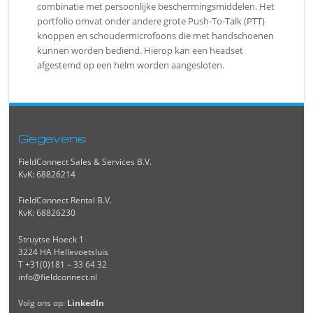
combinatie met persoonlijke beschermingsmiddelen. Het
portfolio omvat onder andere grote Push-To-Talk (PTT)
knoppen en schoudermicrofoons die met handschoenen
kunnen worden bediend. Hierop kan een headset
afgestemd op een helm worden aangesloten.
Gegevens
FieldConnect Sales & Services B.V.
KvK: 68826214
FieldConnect Rental B.V.
KvK: 68826230
Struytse Hoeck 1
3224 HA Hellevoetsluis
T +31(0)181 – 33 64 32
info@fieldconnect.nl
Volg ons op:
LinkedIn