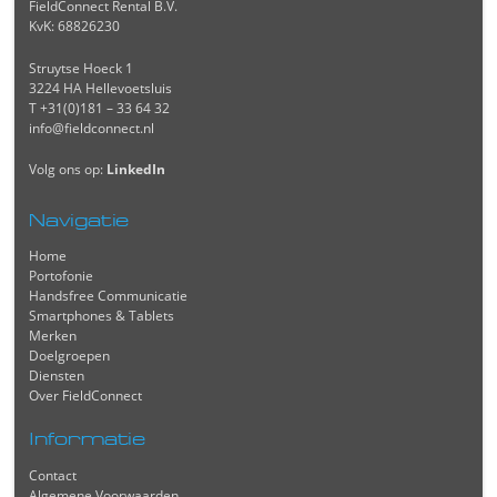
FieldConnect Rental B.V.
KvK: 68826230
Struytse Hoeck 1
3224 HA Hellevoetsluis
T +31(0)181 – 33 64 32
info@fieldconnect.nl
Volg ons op:
LinkedIn
Navigatie
Home
Portofonie
Handsfree Communicatie
Smartphones & Tablets
Merken
Doelgroepen
Diensten
Over FieldConnect
Informatie
Contact
Algemene Voorwaarden