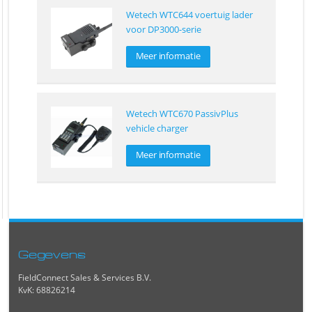
Wetech WTC644 voertuig lader
voor DP3000-serie
Meer informatie
Wetech WTC670 PassivPlus
vehicle charger
Meer informatie
Gegevens
FieldConnect Sales & Services B.V.
KvK: 68826214