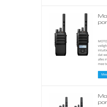
Mo
po
MOTOTR
veilig
intuït
dat w
alles 
mee t
Mee
Mo
po