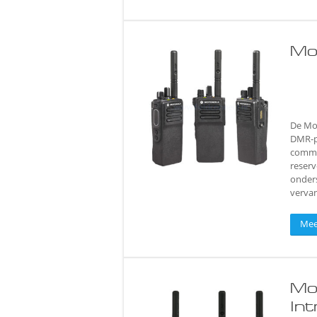
Mo
De Mo
DMR-p
commun
reserv
onder
vervan
Mee
Mo
Int