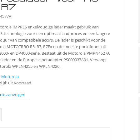
 R7
4577A
torola IMPRES enkelvoudige lader maakt gebruik van
-technologie voor een optimaal laadproces en een langere
duur van compatibele accu’s. De lader is geschikt voor de
ola MOTOTRBO R5, R7, R7Ex en de meeste portofoons uit
2000- en DP4000-serie. Bestaat uit de Motorola PMPN4527A
ulader en de Europese netadapter PS000037A01. Vervangt
torola WPLN4255 en WPLN4226.
:
Motorola
tijd
: uit voorraad
erte aanvragen