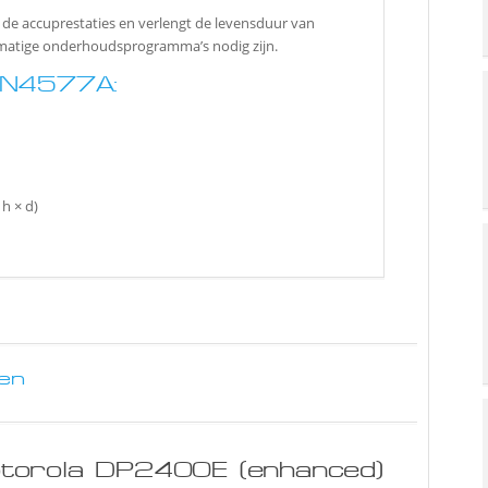
de accuprestaties en verlengt de levensduur van
dmatige onderhoudsprogramma’s nodig zijn.
PN4577A:
h × d)
en
torola DP2400E (enhanced)