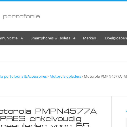
 portofonie
municatie
Smartphones & Tablets
Merken
Doelgroepen
a portofoons & Accessoires
›
Motorola opladers
› Motorola PMPN4577A IMP
otorola PMPN4577A
PRES enkelvoudig
reaulader voor R5