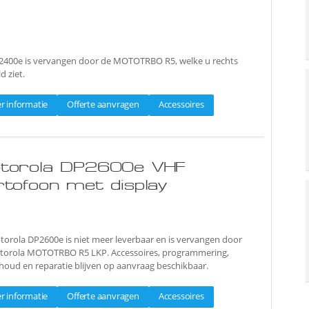
2400e is vervangen door de MOTOTRBO R5, welke u rechts
d ziet.
r informatie
Offerte aanvragen
Accessoires
torola DP2600e VHF
rtofoon met display
orola DP2600e is niet meer leverbaar en is vervangen door
torola MOTOTRBO R5 LKP. Accessoires, programmering,
oud en reparatie blijven op aanvraag beschikbaar.
r informatie
Offerte aanvragen
Accessoires