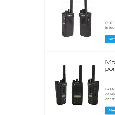
De DP
in beel
Mee
Mo
po
De Mot
de Mo
onderh
Mee