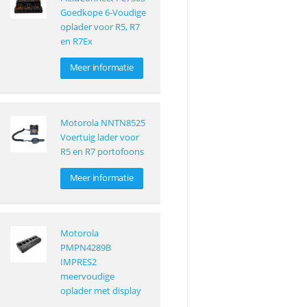
Goedkope 6-Voudige
oplader voor R5, R7
en R7Ex
Meer informatie
Motorola NNTN8525
Voertuig lader voor
R5 en R7 portofoons
Meer informatie
Motorola
PMPN4289B
IMPRES2
meervoudige
oplader met display