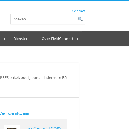
Contact
Diensten
Over FieldConnect
RES enkelvoudig bureaulader voor R5
Vergelijkbaar
FieldConnect FC7505