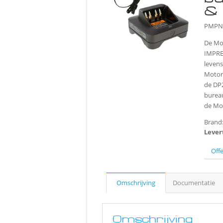
&
PMPN
De Mo
IMPRES
levens
Motor
de DP
burea
de Mo
Brand
Lever
Off
Omschrijving
Documentatie
Omschrijving