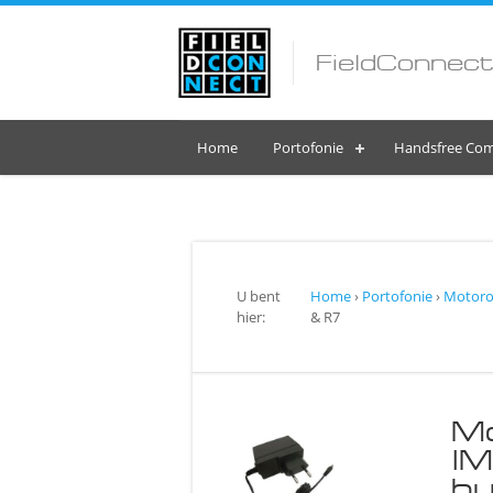
FieldConnect
Home
Portofonie
Handsfree Com
U bent
Home
›
Portofonie
›
Motorol
hier:
& R7
M
IM
bu