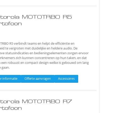
torola MOTOTRBO R5
rtofoon
BO R5 verbindt teams en helpt de efficiëntie en
heid te vergroten met duidelijke en heldere audio. De
ieve statusindicaties en bedieningselementen zorgen ervoor
erknemers zich kunnen concentreren op hun taken, en dat
in een robuust en compact design welke is gebouwd om lang
e gaan.
r informatie
Offerte aanvragen
Accessoires
torola MOTOTRBO R7
rtofoon