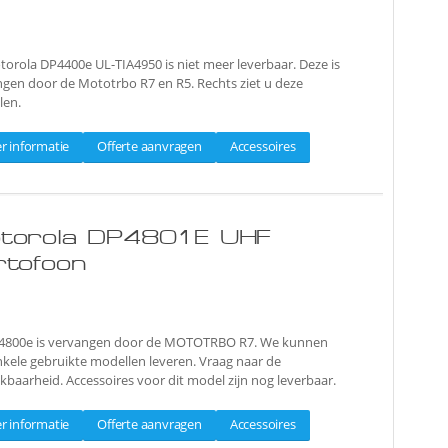
orola DP4400e UL-TIA4950 is niet meer leverbaar. Deze is
gen door de Mototrbo R7 en R5. Rechts ziet u deze
len.
r informatie
Offerte aanvragen
Accessoires
torola DP4801E UHF
rtofoon
4800e is vervangen door de MOTOTRBO R7. We kunnen
kele gebruikte modellen leveren. Vraag naar de
kbaarheid. Accessoires voor dit model zijn nog leverbaar.
r informatie
Offerte aanvragen
Accessoires