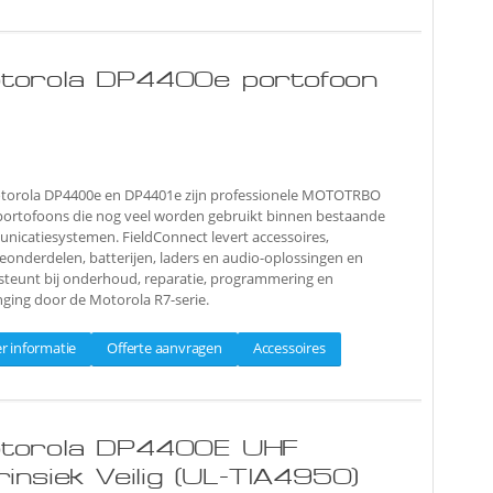
torola DP4400e portofoon
torola DP4400e en DP4401e zijn professionele MOTOTRBO
ortofoons die nog veel worden gebruikt binnen bestaande
icatiesystemen. FieldConnect levert accessoires,
eonderdelen, batterijen, laders en audio-oplossingen en
steunt bij onderhoud, reparatie, programmering en
ging door de Motorola R7-serie.
r informatie
Offerte aanvragen
Accessoires
torola DP4400E UHF
rinsiek Veilig (UL-TIA4950)