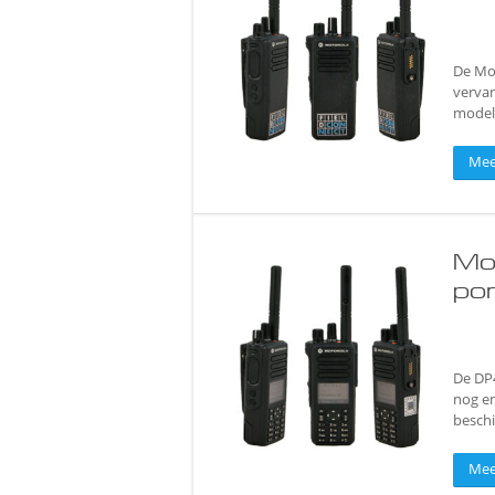
De Mot
vervan
model
Mee
Mo
po
De DP
nog en
beschi
Mee