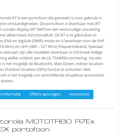
orola R7 is een portofoon die gemaakt is voor gebruik in
gste omstandigheden. De portofoon is leverbaar met (R7
n zonder display (R7 NKP) en een eenvoudige uitvoering
met alleen basis functionaliteit. De R7 is te gebruiken in
e (FM) en digitale (DMR) mode en is leverbaar voor de VHF
74 MHz) en UHF (400 – 527 MHz) frequentieband. Speciaal
e zeevaart zijn alle modellen leverbaar in Intrinsiek Veilige
ring welke voldoet aan de UL-TIA4950 normering. Via een
ie is het mogelijk de Bluetooth, Man-Down, Indoor location
 en Outdoor location (GPS) functie te activeren. Met
oth is het mogelijk om verschillende draadloze accessoires
 sluiten.
r informatie
Offerte aanvragen
Accessoires
torola MOTOTRBO R7Ex
EX portofoon