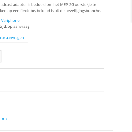
adcast adapter is bedoeld om het MEP-2G oorstukje te
ken op een flextube, bekend is uit de beveiligingsbranche.
:
Variphone
tijd
: op aanvraag
erte aanvragen
en