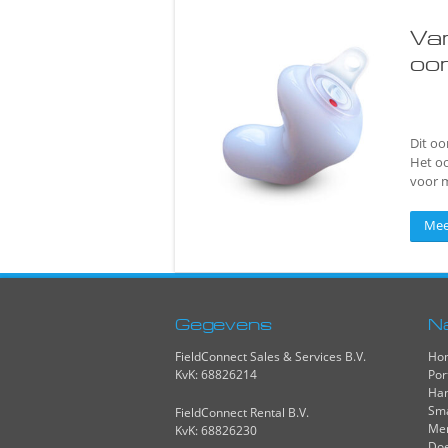
Va
oo
Dit oo
Het oo
voor m
Mee
Gegevens
N
FieldConnect Sales & Services B.V.
Ho
KvK: 68826214
Por
Han
Sma
FieldConnect Rental B.V.
Me
KvK: 68826230
Do