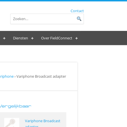
Contact
Diensten
Over FieldConnect
riphone
› Variphone Broadcast adapter
Vergelijkbaar
Variphone Broadcast
adapter