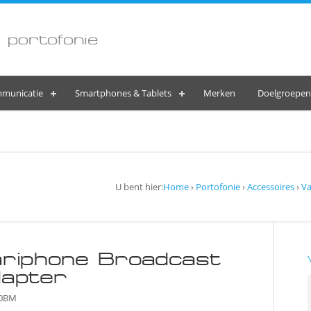
 portofonie
municatie
Smartphones & Tablets
Merken
Doelgroepen
U bent hier:
Home
›
Portofonie
›
Accessoires
›
Va
riphone Broadcast
dapter
80BM