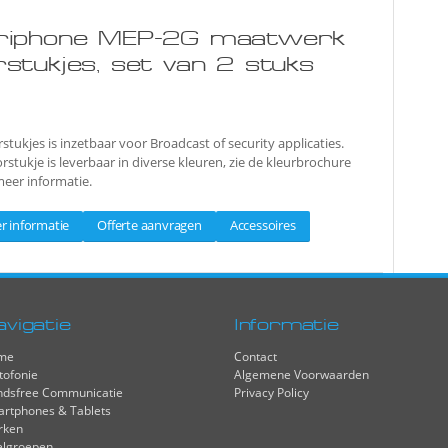
riphone MEP-2G maatwerk
rstukjes, set van 2 stuks
rstukjes is inzetbaar voor Broadcast of security applicaties.
rstukje is leverbaar in diverse kleuren, zie de kleurbrochure
eer informatie.
r informatie
Offerte aanvragen
Accessoires
avigatie
Informatie
me
Contact
tofonie
Algemene Voorwaarden
dsfree Communicatie
Privacy Policy
rtphones & Tablets
rken
elgroepen