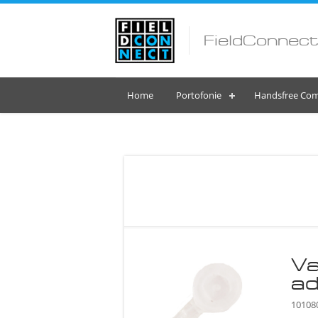
FieldConnect
Home
Portofonie
Handsfree Com
Va
a
1010