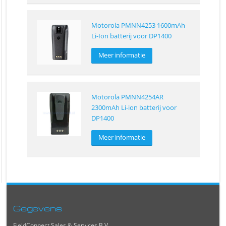
Motorola PMNN4253 1600mAh
Li-Ion batterij voor DP1400
Meer informatie
Motorola PMNN4254AR
2300mAh Li-ion batterij voor
DP1400
Meer informatie
Gegevens
FieldConnect Sales & Services B.V.