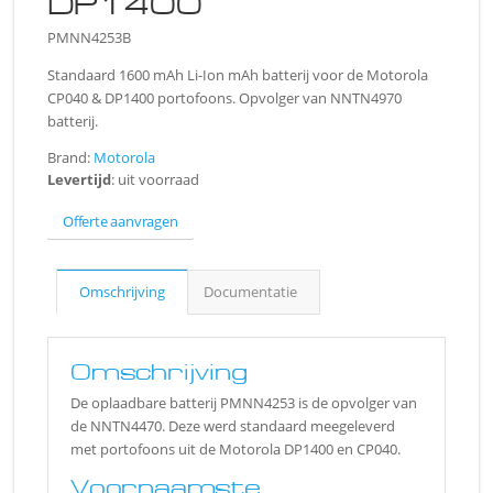
DP1400
PMNN4253B
Standaard 1600 mAh Li-Ion mAh batterij voor de Motorola
CP040 & DP1400 portofoons. Opvolger van NNTN4970
batterij.
Brand:
Motorola
Levertijd
: uit voorraad
Offerte aanvragen
Omschrijving
Documentatie
Omschrijving
De oplaadbare batterij PMNN4253 is de opvolger van
de NNTN4470. Deze werd standaard meegeleverd
met portofoons uit de Motorola DP1400 en CP040.
Voornaamste