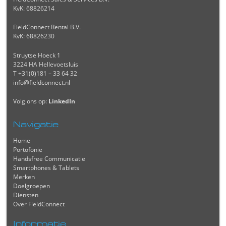
KvK: 68826214
FieldConnect Rental B.V.
KvK: 68826230
Struytse Hoeck 1
3224 HA Hellevoetsluis
T +31(0)181 – 33 64 32
info@fieldconnect.nl
Volg ons op:
LinkedIn
Navigatie
Home
Portofonie
Handsfree Communicatie
Smartphones & Tablets
Merken
Doelgroepen
Diensten
Over FieldConnect
Informatie