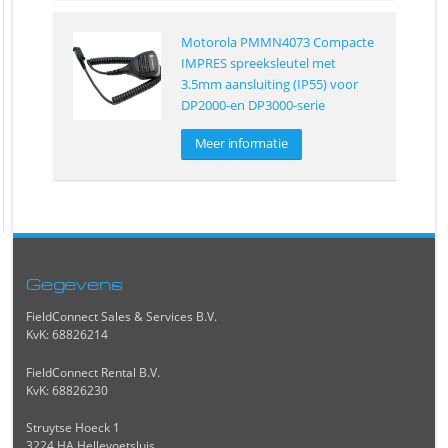
Motorola PMMN4073 Compacte
IMPRES spreeksleutel met
3.5mm aansluiting (IP55) voor
DP2000-en DP3000-serie
Meer informatie
Gegevens
FieldConnect Sales & Services B.V.
KvK: 68826214
FieldConnect Rental B.V.
KvK: 68826230
Struytse Hoeck 1
3224 HA Hellevoetsluis