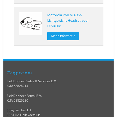
Motorola PMLN6635A
Lichtgewicht Headset voor
DP2400e
Meer informatie
Gegevens
FieldConnect Sales & Services B.V.
KvK: 68826214
FieldConnect Rental B.V.
KvK: 68826230
Struytse Hoeck 1
3224 HA Hellevoetsluis