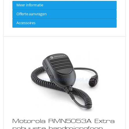
Meer informatie
Offerte aanvragen
Accessoires
Motorola RMN5053A Extra
robuuste handmicrofoon