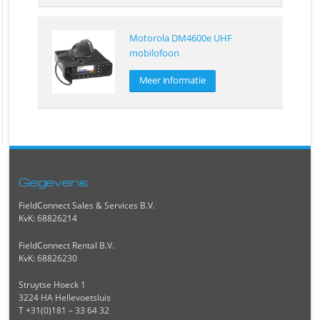
Motorola DM4600e UHF
mobilofoon
Meer informatie
Gegevens
FieldConnect Sales & Services B.V.
KvK: 68826214
FieldConnect Rental B.V.
KvK: 68826230
Struytse Hoeck 1
3224 HA Hellevoetsluis
T +31(0)181 – 33 64 32