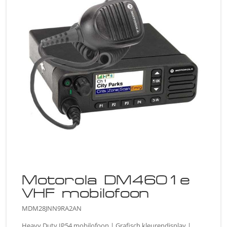
Motorola DM4601e
VHF mobilofoon
MDM28JNN9RA2AN
Heavy Duty IP54 mobilofoon | Grafisch kleurendisplay |