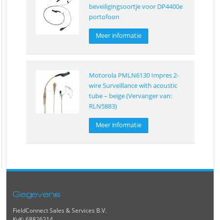
beveiligingsoortje voor DP4400e
portofoon
Meer informatie
Motorola PMLN6130 Impres 2-
wire Surveillance with acoustic
tube – beige (Vervanger van:
RLN5883)
Meer informatie
Gegevens
FieldConnect Sales & Services B.V.
KvK: 68826214