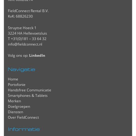
FieldConnect Rental B.V.
KvK: 68826230
Struytse Hoeck 1
3224 HA Hellevoetsluis
T +31(0)181 – 33 64 32
info@fieldconnect.nl
Volg ons op:
LinkedIn
Navigatie
Home
Portofonie
Handsfree Communicatie
Smartphones & Tablets
Merken
Doelgroepen
Diensten
Over FieldConnect
Informatie