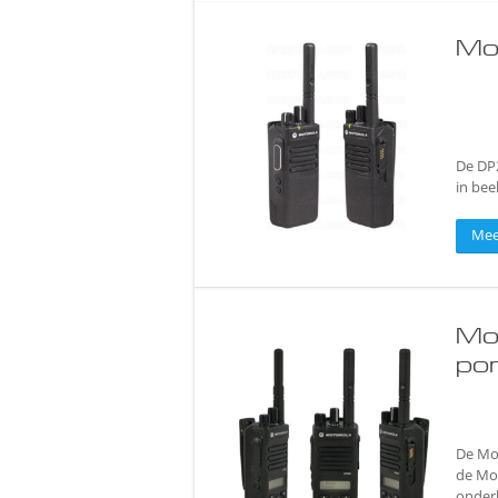
Mo
De DP
in beel
Mee
Mo
po
De Mot
de Mo
onderh