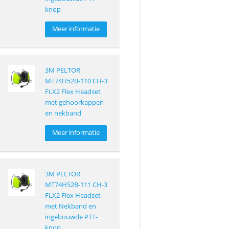
knop
Meer informatie
3M PELTOR
MT74H52B-110 CH-3
FLX2 Flex Headset
met gehoorkappen
en nekband
Meer informatie
3M PELTOR
MT74H52B-111 CH-3
FLX2 Flex Headset
met Nekband en
ingebouwde PTT-
knop