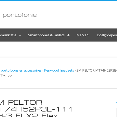
 portofonie
municatie
Smartphones & Tablets
Merken
Doelgroepen
portofoons en accessoires
›
Kenwood headsets
› 3M PELTOR MT74H52P3E-1
TT-knop
M PELTOR
T74H52P3E-111
-3 FLX2 Flex