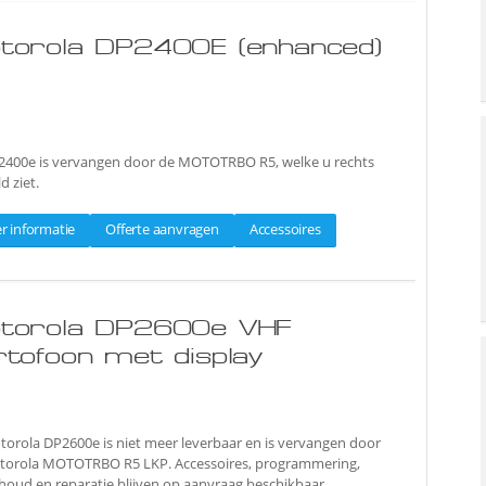
torola DP2400E (enhanced)
2400e is vervangen door de MOTOTRBO R5, welke u rechts
d ziet.
r informatie
Offerte aanvragen
Accessoires
torola DP2600e VHF
rtofoon met display
orola DP2600e is niet meer leverbaar en is vervangen door
torola MOTOTRBO R5 LKP. Accessoires, programmering,
oud en reparatie blijven op aanvraag beschikbaar.