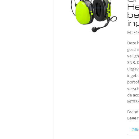
H
be
i
MT74H
Deze 
geschi
veilig
SNR. D
uitgev
ingeb
portof
versch
de acc
MT53H
Brand
Lever
Off