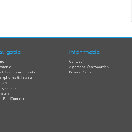
avigatie
Informatie
me
Contact
tofonie
Algemene Voorwaarden
dsfree Communicatie
Privacy Policy
rtphones & Tablets
rken
elgroepen
nsten
r FieldConnect