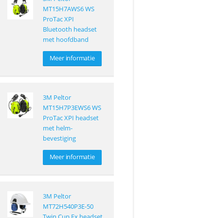
MT15H7AWS6 WS
ProTac XPI
Bluetooth headset
met hoofdband
Meer informatie
3M Peltor
MT15H7P3EWS6 WS
ProTac XPI headset
met helm-
bevestiging
Meer informatie
3M Peltor
MT72H540P3E-50
Twin Cup Ex headset