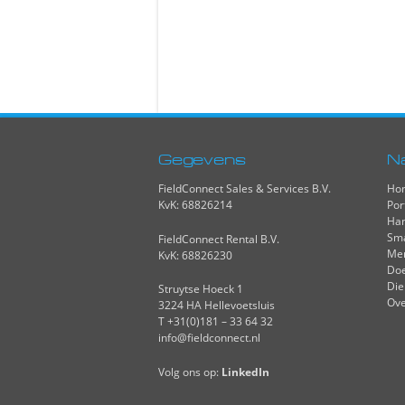
Gegevens
N
FieldConnect Sales & Services B.V.
Ho
KvK: 68826214
Por
Han
Sma
FieldConnect Rental B.V.
Me
KvK: 68826230
Do
Die
Struytse Hoeck 1
Ove
3224 HA Hellevoetsluis
T +31(0)181 – 33 64 32
info@fieldconnect.nl
Volg ons op:
LinkedIn