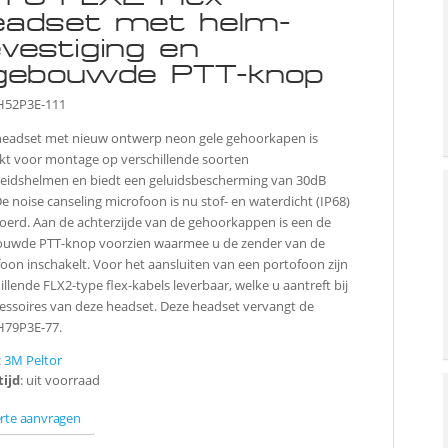
eadset met helm-
vestiging en
ngebouwde PTT-knop
52P3E-111
headset met nieuw ontwerp neon gele gehoorkapen is
kt voor montage op verschillende soorten
heidshelmen en biedt een geluidsbescherming van 30dB
e noise canseling microfoon is nu stof- en waterdicht (IP68)
oerd. Aan de achterzijde van de gehoorkappen is een de
ouwde PTT-knop voorzien waarmee u de zender van de
oon inschakelt. Voor het aansluiten van een portofoon zijn
illende FLX2-type flex-kabels leverbaar, welke u aantreft bij
essoires van deze headset. Deze headset vervangt de
79P3E-77.
:
3M Peltor
tijd
: uit voorraad
erte aanvragen