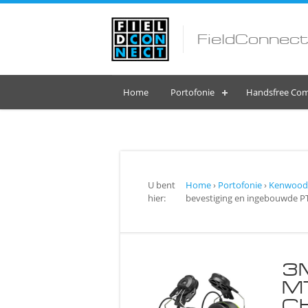
FieldConnect
Home
Portofonie
Handsfree Com
U bent
Home
›
Portofonie
›
Kenwood 
hier:
bevestiging en ingebouwde P
3
M
CH