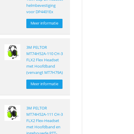
helmbevestiging
voor DP4401Ex
Meer informatie
3M PELTOR
MT74H52A-110 CH-3
FLX2 Flex Headset
met Hoofdband
(vervangt MT7H79A)
Meer informatie
3M PELTOR
MT74H52A-111 CH-3
FLX2 Flex-Headset
met Hoofdband en
ingebouwde PTT-