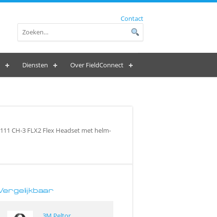
Contact
Diensten
Over FieldConnect
11 CH-3 FLX2 Flex Headset met helm-
Vergelijkbaar
3M Peltor