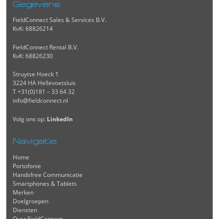
Gegevens
FieldConnect Sales & Services B.V.
KvK: 68826214
FieldConnect Rental B.V.
KvK: 68826230
Struytse Hoeck 1
3224 HA Hellevoetsluis
T +31(0)181 – 33 64 32
info@fieldconnect.nl
Volg ons op:
LinkedIn
Navigatie
Home
Portofonie
Handsfree Communicatie
Smartphones & Tablets
Merken
Doelgroepen
Diensten
Over FieldConnect