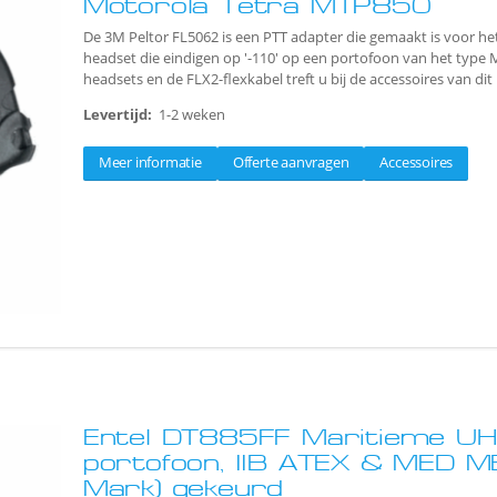
Motorola Tetra MTP850
De 3M Peltor FL5062 is een PTT adapter die gemaakt is voor he
headset die eindigen op '-110' op een portofoon van het type
headsets en de FLX2-flexkabel treft u bij de accessoires van dit
Levertijd:
1-2 weken
Meer informatie
Offerte aanvragen
Accessoires
Entel DT885FF Maritieme UHF
portofoon, IIB ATEX & MED M
Mark) gekeurd