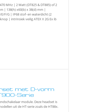
-470 MHz | 2 Watt (DT825 & DT885) of 2
m | 138(h) x60(b) x 38(d) mm |
E/F/G | IP68 stof- en waterdicht (2
op | intrinsiek veilig ATEX II 2G Ex ib
erset met D-vorm
T900-Serie
zendschakelaar module. Deze headset is
odellen uit de HT-serie zoals de HT88x.