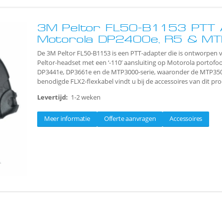
3M Peltor FL50-B1153 PTT 
Motorola DP2400e, R5 & M
De 3M Peltor FL50-B1153 is een PTT-adapter die is ontworpen 
Peltor-headset met een ‘-110’ aansluiting op Motorola portof
DP3441e, DP3661e en de MTP3000-serie, waaronder de MTP350
benodigde FLX2-flexkabel vindt u bij de accessoires van dit pro
Levertijd:
1-2 weken
Meer informatie
Offerte aanvragen
Accessoires