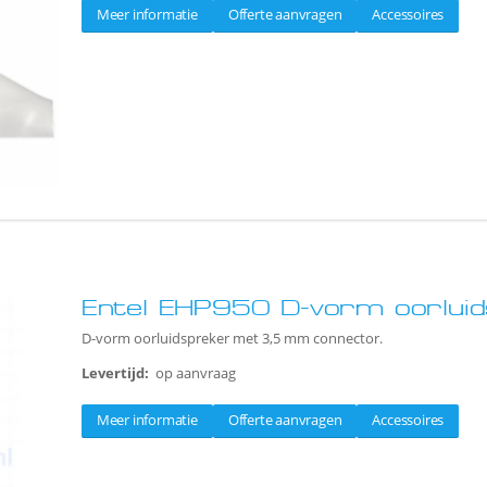
Meer informatie
Offerte aanvragen
Accessoires
Entel EHP950 D-vorm oorlui
D-vorm oorluidspreker met 3,5 mm connector.
Levertijd:
op aanvraag
Meer informatie
Offerte aanvragen
Accessoires