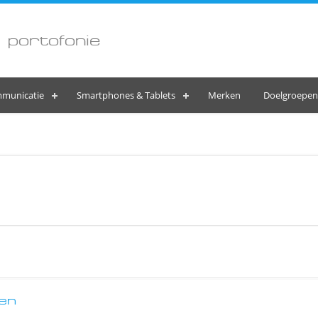
 portofonie
municatie
Smartphones & Tablets
Merken
Doelgroepen
en