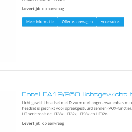
Levertijd:
op aanvraag
Meer informatie
Offerte aanvragen
Accessoires
Entel EA19/950 lichtgewicht 
Licht gewicht headset met D-vorm oorhanger, zwanenhals micr
headset is geschikt voor spraakgestuurd zenden (VOX-functie).
HT-serie zoals de HT88x. HT82x, HT98x en HT92x.
Levertijd:
op aanvraag