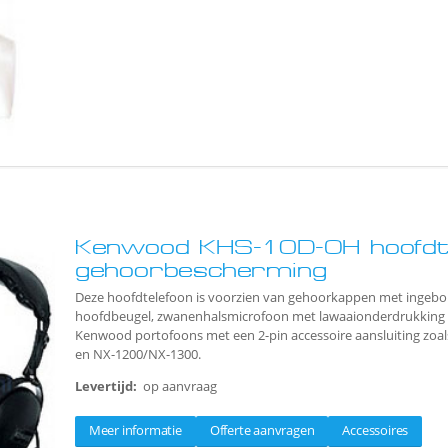
Kenwood KHS-10D-OH hoofdt
gehoorbescherming
Deze hoofdtelefoon is voorzien van gehoorkappen met ingebou
hoofdbeugel, zwanenhalsmicrofoon met lawaaionderdrukking en 
Kenwood portofoons met een 2-pin accessoire aansluiting zoal
en NX-1200/NX-1300.
Levertijd:
op aanvraag
Meer informatie
Offerte aanvragen
Accessoires