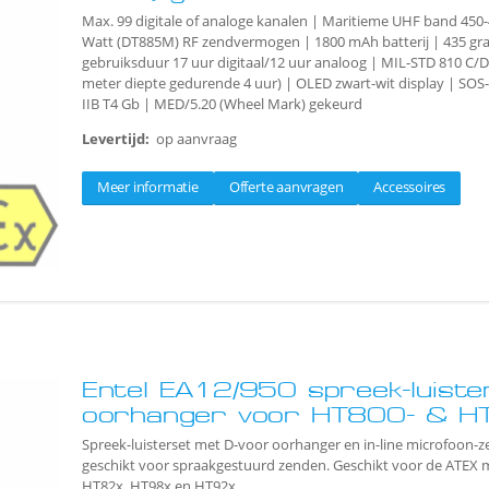
Max. 99 digitale of analoge kanalen | Maritieme UHF band 450
Watt (DT885M) RF zendvermogen | 1800 mAh batterij | 435 gra
gebruiksduur 17 uur digitaal/12 uur analoog | MIL-STD 810 C/D/
meter diepte gedurende 4 uur) | OLED zwart-wit display | SOS-kn
IIB T4 Gb | MED/5.20 (Wheel Mark) gekeurd
Levertijd:
op aanvraag
Meer informatie
Offerte aanvragen
Accessoires
Entel EA12/950 spreek-luist
oorhanger voor HT800- & H
Spreek-luisterset met D-voor oorhanger en in-line microfoon-
geschikt voor spraakgestuurd zenden. Geschikt voor de ATEX m
HT82x, HT98x en HT92x.