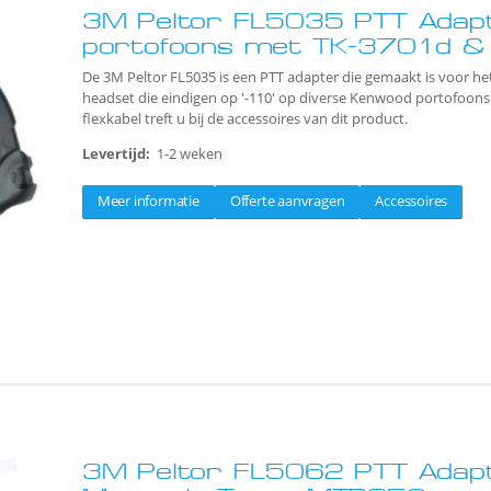
3M Peltor FL5035 PTT Adap
portofoons met TK-3701d &
De 3M Peltor FL5035 is een PTT adapter die gemaakt is voor he
headset die eindigen op '-110' op diverse Kenwood portofoons
flexkabel treft u bij de accessoires van dit product.
Levertijd:
1-2 weken
Meer informatie
Offerte aanvragen
Accessoires
3M Peltor FL5062 PTT Adapt