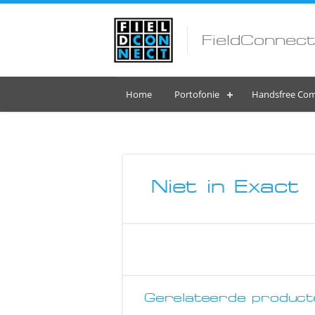
FieldConnect
Home
Portofonie
Handsfree Com
Niet in Exact
Gerelateerde product