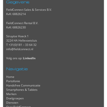
Gegevens
FieldConnect Sales & Services B.V.
KvK: 68826214
FieldConnect Rental B.V.
KvK: 68826230
Struytse Hoeck 1
3224 HA Hellevoetsluis
T +31(0)181 – 33 64 32
info@fieldconnect.nl
Volg ons op:
LinkedIn
Navigatie
Home
Portofonie
Handsfree Communicatie
Smartphones & Tablets
Merken
Doelgroepen
Diensten
Over FieldConnect