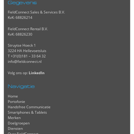
Gegevens
FieldConnect Sales & Services B.V.
KvK: 68826214
FieldConnect Rental B.V.
KvK: 68826230
Struytse Hoeck 1
3224 HA Hellevoetsluis
T +31(0)181 – 33 64 32
info@fieldconnect.nl
Volg ons op:
LinkedIn
Navigatie
Home
Portofonie
Handsfree Communicatie
Smartphones & Tablets
Merken
Doelgroepen
Diensten
Over FieldConnect