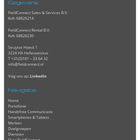
Gegevens
FieldConnect Sales & Services B.V.
KvK: 68826214
FieldConnect Rental B.V.
KvK: 68826230
Struytse Hoeck 1
3224 HA Hellevoetsluis
T +31(0)181 – 33 64 32
info@fieldconnect.nl
Volg ons op:
LinkedIn
Navigatie
Home
Portofonie
Handsfree Communicatie
Smartphones & Tablets
Merken
Doelgroepen
Diensten
Over FieldConnect