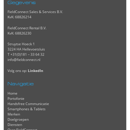
Gegevens
FieldConnect Sales & Services B.V.
KvK: 68826214
FieldConnect Rental B.V.
KvK: 68826230
Struytse Hoeck 1
3224 HA Hellevoetsluis
T +31(0)181 – 33 64 32
info@fieldconnect.nl
Volg ons op:
LinkedIn
Navigatie
Home
Portofonie
Handsfree Communicatie
Smartphones & Tablets
Merken
Doelgroepen
Diensten
Over FieldConnect