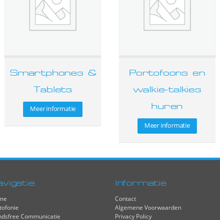
Smartphones &
Portofoons en
Tablets
walkie-talkies
huren
Meer informatie
Meer informatie
avigatie
Informatie
me
Contact
tofonie
Algemene Voorwaarden
dsfree Communicatie
Privacy Policy