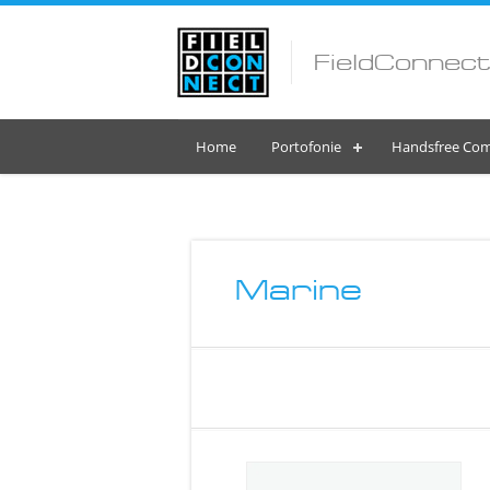
FieldConnect
Home
Portofonie
Handsfree Com
Marine