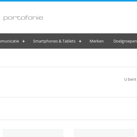
 portofonie
municatie
Smartphones & Tablets
Merken
Doelgroepen
U bent 