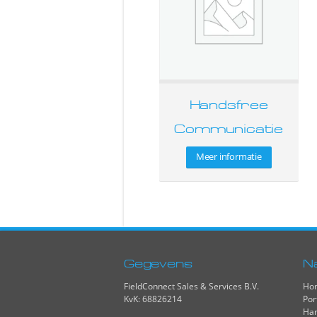
Handsfree
Communicatie
Meer informatie
Gegevens
N
FieldConnect Sales & Services B.V.
Ho
KvK: 68826214
Por
Han