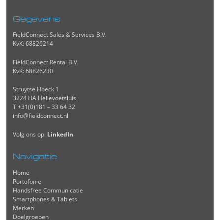
Gegevens
FieldConnect Sales & Services B.V.
KvK: 68826214
FieldConnect Rental B.V.
KvK: 68826230
Struytse Hoeck 1
3224 HA Hellevoetsluis
T +31(0)181 – 33 64 32
info@fieldconnect.nl
Volg ons op:
LinkedIn
Navigatie
Home
Portofonie
Handsfree Communicatie
Smartphones & Tablets
Merken
Doelgroepen