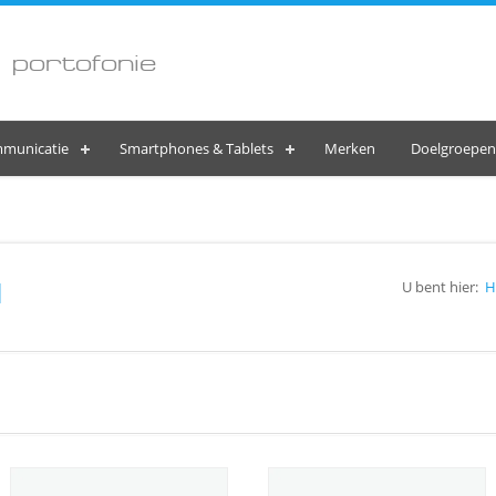
 portofonie
municatie
Smartphones & Tablets
Merken
Doelgroepen
l
U bent hier:
H