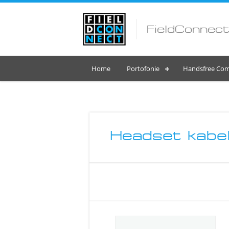
FieldConnect
Home
Portofonie
Handsfree Com
Headset kabe