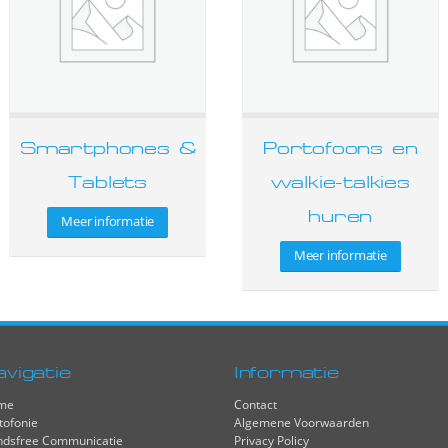
Smartphones &
Portofoons en
Tablets
walkie-talkies
huren
Meer informatie
Meer informatie
avigatie
Informatie
me
Contact
tofonie
Algemene Voorwaarden
dsfree Communicatie
Privacy Policy