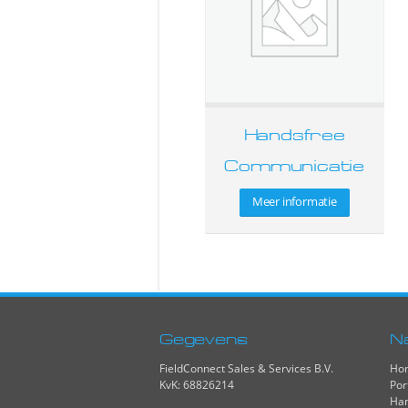
Handsfree
Communicatie
Meer informatie
Gegevens
N
FieldConnect Sales & Services B.V.
Ho
KvK: 68826214
Por
Han