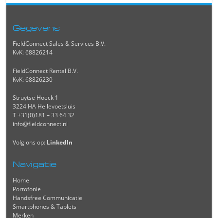
Gegevens
FieldConnect Sales & Services B.V.
KvK: 68826214
FieldConnect Rental B.V.
KvK: 68826230
Struytse Hoeck 1
3224 HA Hellevoetsluis
T +31(0)181 – 33 64 32
info@fieldconnect.nl
Volg ons op:
LinkedIn
Navigatie
Home
Portofonie
Handsfree Communicatie
Smartphones & Tablets
Merken