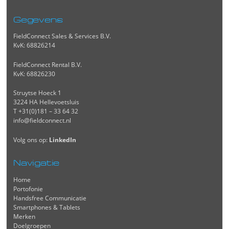
Gegevens
FieldConnect Sales & Services B.V.
KvK: 68826214
FieldConnect Rental B.V.
KvK: 68826230
Struytse Hoeck 1
3224 HA Hellevoetsluis
T +31(0)181 – 33 64 32
info@fieldconnect.nl
Volg ons op:
LinkedIn
Navigatie
Home
Portofonie
Handsfree Communicatie
Smartphones & Tablets
Merken
Doelgroepen