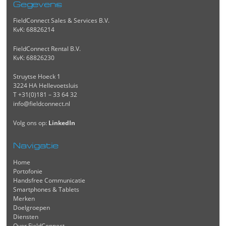
Gegevens
FieldConnect Sales & Services B.V.
KvK: 68826214
FieldConnect Rental B.V.
KvK: 68826230
Struytse Hoeck 1
3224 HA Hellevoetsluis
T +31(0)181 – 33 64 32
info@fieldconnect.nl
Volg ons op:
LinkedIn
Navigatie
Home
Portofonie
Handsfree Communicatie
Smartphones & Tablets
Merken
Doelgroepen
Diensten
Over FieldConnect