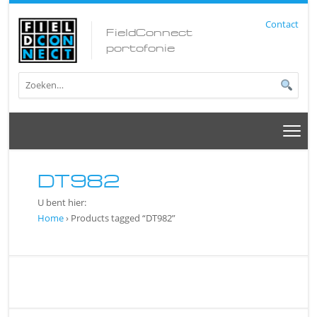
Contact
FieldConnect
portofonie
DT982
U bent hier:
Home
› Products tagged “DT982”