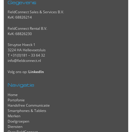
Gegevens
FieldConnect Sales & Services B.V.
KvK: 68826214
FieldConnect Rental B.V.
KvK: 68826230
Struytse Hoeck 1
3224 HA Hellevoetsluis
T +31(0)181 – 33 64 32
info@fieldconnect.nl
Volg ons op:
LinkedIn
Navigatie
Home
Portofonie
Handsfree Communicatie
Smartphones & Tablets
Merken
Doelgroepen
Diensten
Over FieldConnect