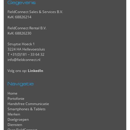
Gegevens
FieldConnect Sales & Services B.V.
KvK: 68826214
FieldConnect Rental B.V.
KvK: 68826230
Struytse Hoeck 1
3224 HA Hellevoetsluis
T +31(0)181 – 33 64 32
info@fieldconnect.nl
Volg ons op:
LinkedIn
Navigatie
Home
Portofonie
Handsfree Communicatie
Smartphones & Tablets
Merken
Doelgroepen
Diensten
Over FieldConnect