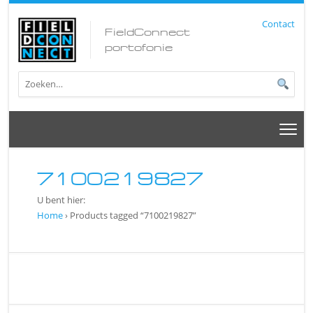
Contact
FieldConnect
portofonie
7100219827
U bent hier:
Home
› Products tagged “7100219827”