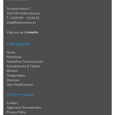
Struytse Hoeck 1
3224 HA Hellevoetsluis
T +31(0)181 – 33 64 32
info@fieldconnect.nl
Volg ons op:
LinkedIn
Navigatie
Home
Portofonie
Handsfree Communicatie
Smartphones & Tablets
Merken
Doelgroepen
Diensten
Over FieldConnect
Informatie
Contact
Algemene Voorwaarden
Privacy Policy