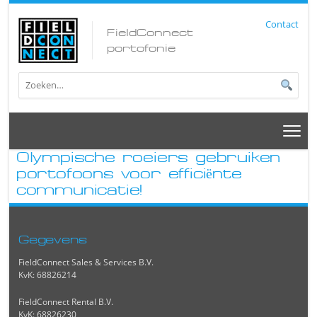
Contact
FieldConnect
portofonie
Olympische roeiers gebruiken
portofoons voor efficiënte
communicatie!
Gegevens
FieldConnect Sales & Services B.V.
KvK: 68826214
FieldConnect Rental B.V.
KvK: 68826230