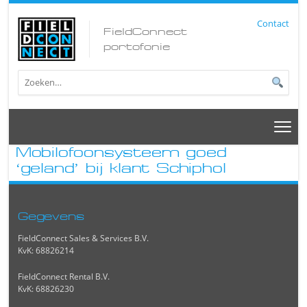
Contact
FieldConnect
portofonie
Mobilofoonsysteem goed
‘geland’ bij klant Schiphol
Gegevens
FieldConnect Sales & Services B.V.
KvK: 68826214
FieldConnect Rental B.V.
KvK: 68826230