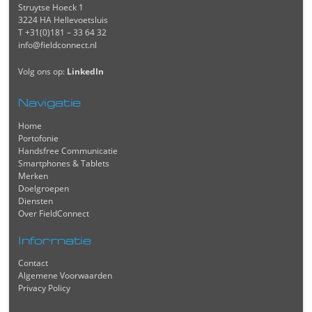
Struytse Hoeck 1
3224 HA Hellevoetsluis
T +31(0)181 – 33 64 32
info@fieldconnect.nl
Volg ons op:
LinkedIn
Navigatie
Home
Portofonie
Handsfree Communicatie
Smartphones & Tablets
Merken
Doelgroepen
Diensten
Over FieldConnect
Informatie
Contact
Algemene Voorwaarden
Privacy Policy