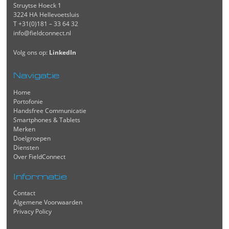
Struytse Hoeck 1
3224 HA Hellevoetsluis
T +31(0)181 – 33 64 32
info@fieldconnect.nl
Volg ons op:
LinkedIn
Navigatie
Home
Portofonie
Handsfree Communicatie
Smartphones & Tablets
Merken
Doelgroepen
Diensten
Over FieldConnect
Informatie
Contact
Algemene Voorwaarden
Privacy Policy