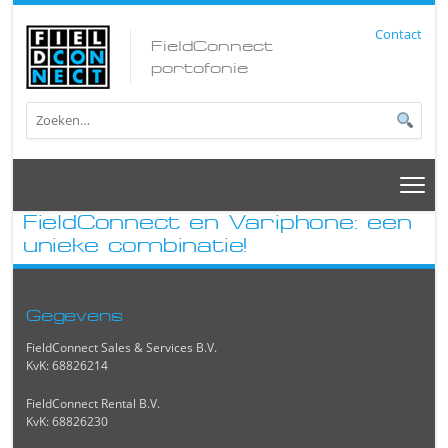
Contact
FieldConnect
portofonie
FieldConnect en Variphone: een
unieke combinatie!
Gegevens
FieldConnect Sales & Services B.V.
KvK: 68826214
FieldConnect Rental B.V.
KvK: 68826230