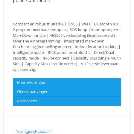
portofoon
Compact en robuust uiterlijk | GNSS | Wi-Fi | Bluetooth 4.0 |
2 programmeerbare knoppen | SOS-knop |Noodoproepen |
Man-Down functie | AES256 versleuteling (licentie vereist) |
Over The Air programming | intergrated man-down
bescherming (versnellingsmeter) | Indoor location tracking |
Intelligente audio | IP68 water- en stofdicht | Direct/Dual
capacity mode | IP-Site connect | Capacity plus (Single Multi-
Site) | Capacity Max (licentie vereist) | VHF versie leverbaar
op aanvraag.
Meer informatie
Offerte aanvragen
Accessoires
Vergelijkbaar