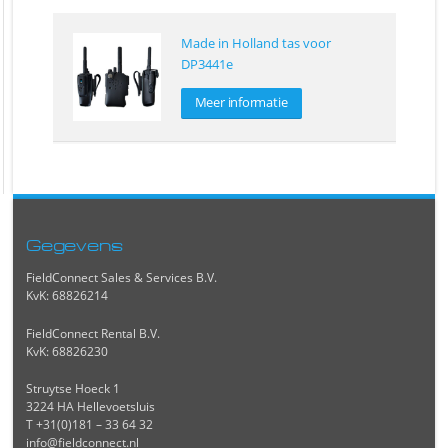
Made in Holland tas voor
DP3441e
Meer informatie
Gegevens
FieldConnect Sales & Services B.V.
KvK: 68826214
FieldConnect Rental B.V.
KvK: 68826230
Struytse Hoeck 1
3224 HA Hellevoetsluis
T +31(0)181 – 33 64 32
info@fieldconnect.nl