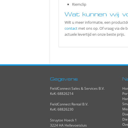
Riemclip
Wat kunnen wij v
Wilt u meer informatie, een produc
contact
met ons op. Of vraag via de 
actuele levertijd en onze beste prijs.
Gegevens
N
FieldConnect Sales & Services B.V.
Ho
KvK: 68826214
Por
Han
Sma
FieldConnect Rental B.V.
Me
KvK: 68826230
Do
Die
Struytse Hoeck 1
Ove
3224 HA Hellevoetsluis