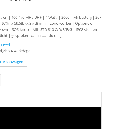
2
alen | 400-470 MHz UHF | 4 Watt | 2000 mAh batterij | 267
 97(h) x 59.5(b) x 37(d) mm | Lone-worker | Optionele
own | SOS-knop | MIL-STD 810 C/D/E/F/G | IP68 stof- en
dicht | gesproken kanaal aanduiding
:
Entel
tijd
: 3-4 werkdagen
erte aanvragen