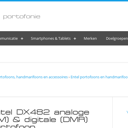
 portofonie
municatie
Smartphones & Tablets
Merken
Doelgroepen
rtofoons, handmarifoons en accessoires
›
Entel portofoons en handmarifoo
tel DX482 analoge
M) & digitale (DMR)
rtofoon