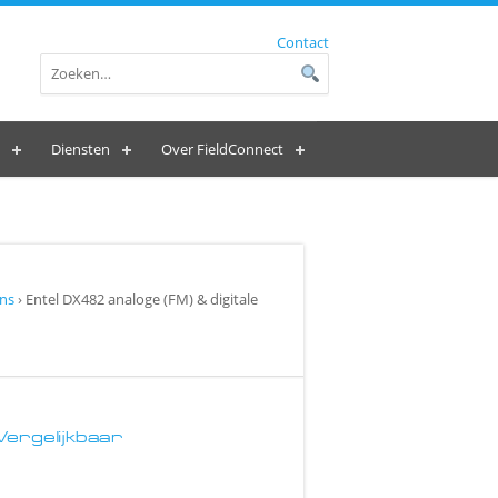
Contact
Diensten
Over FieldConnect
ns
› Entel DX482 analoge (FM) & digitale
Vergelijkbaar