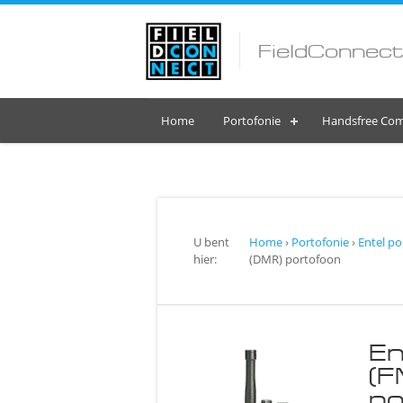
FieldConnect
Home
Portofonie
Handsfree Com
U bent
Home
›
Portofonie
›
Entel po
hier:
(DMR) portofoon
En
(F
po