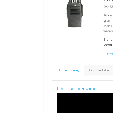
DX48
16 kan
gram |
Man-D
water
Brand
Lever
Off
Omschrijving
Documentatie
Omschrijving