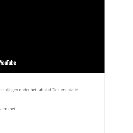
 zie bijlagen onder het tabblad ‘Documentatie’.
verd met: