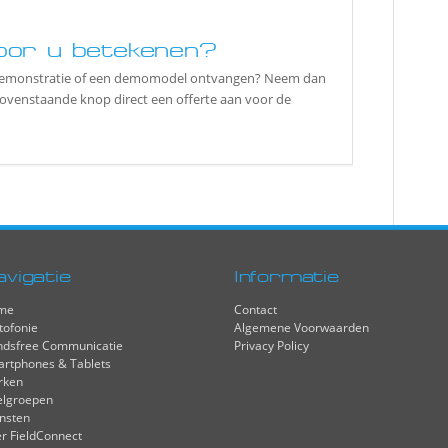
oor u betekenen?
tdemonstratie of een demomodel ontvangen? Neem dan
bovenstaande knop direct een offerte aan voor de
avigatie
Informatie
me
Contact
tofonie
Algemene Voorwaarden
dsfree Communicatie
Privacy Policy
rtphones & Tablets
rken
elgroepen
nsten
r FieldConnect