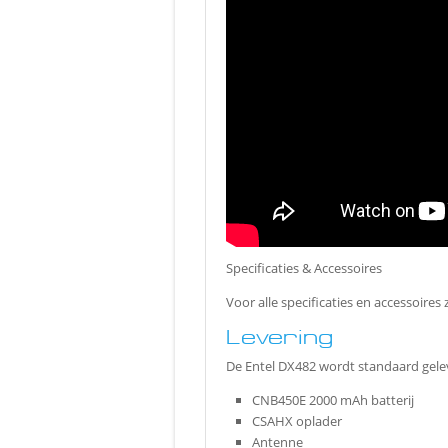
Specificaties & Accessoires
Voor alle specificaties en accessoires
Levering
De Entel DX482 wordt standaard gele
CNB450E 2000 mAh batterij
CSAHX oplader
Antenne