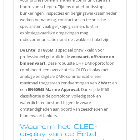
voor professionele maritieme communicatie aan
boord van schepen. Tijdens onderhoudsstops,
bunkeringen, inspecties en bergingswerkzaamheden
werken bemanning, contractors en technische
specialisten vaak gelijktijdig samen. Juist in
explosiegevaarlijke omgevingen mag
radiocommunicatie nooit de zwakke schakel zijn.
De
Entel DT885M
is speciaal ontwikkeld voor
professioneel gebruik in de
zeevaart, offshore en
binnenvaart
. Deze robuuste UHF DMR-portofoon
combineert een overzichtelijk OLED-display met
analoge en digitale DMR-communicatie, een
maximaal toegestaan zendvermogen van
2 Watt
en
een
EN60945 Marine Approval
. Dankzij de IP68-
classificatie is de portofoon volledig stof- en
waterdicht en bestand tegen de zware
omstandigheden aan boord van zeeschepen en
binnenvaarttankers.
Waarom het OLED-
display van de Entel