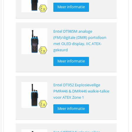
Meer informatie
Entel DT985M analoge
(FM)/digitale (DMR) portofoon
met OLED display, IIC ATEX-
gekeurd
Meer informatie
Entel DT952 Explosieveilige
PMR446 & DMR446 walkie-talkie
voor ATEX Zone 1
Meer informatie