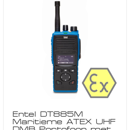
Entel DT885M
Maritieme ATEX UHF
DMR Portofoon met