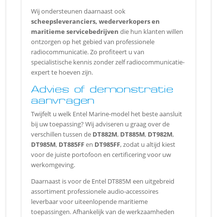
Wij ondersteunen daarnaast ook
scheepsleveranciers, wederverkopers en
maritieme servicebedrijven
die hun klanten willen
ontzorgen op het gebied van professionele
radiocommunicatie. Zo profiteert u van
specialistische kennis zonder zelf radiocommunicatie-
expert te hoeven zijn.
Advies of demonstratie
aanvragen
Twijfelt u welk Entel Marine-model het beste aansluit
bij uw toepassing? Wij adviseren u graag over de
verschillen tussen de
DT882M
,
DT885M
,
DT982M
,
DT985M
,
DT885FF
en
DT985FF
, zodat u altijd kiest
voor de juiste portofoon en certificering voor uw
werkomgeving.
Daarnaast is voor de Entel DT885M een uitgebreid
assortiment professionele audio-accessoires
leverbaar voor uiteenlopende maritieme
toepassingen. Afhankelijk van de werkzaamheden