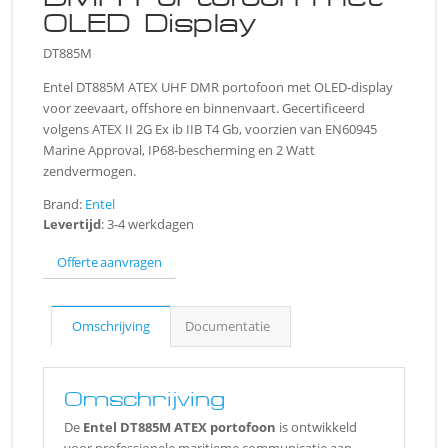
OLED Display
DT885M
Entel DT885M ATEX UHF DMR portofoon met OLED-display
voor zeevaart, offshore en binnenvaart. Gecertificeerd
volgens ATEX II 2G Ex ib IIB T4 Gb, voorzien van EN60945
Marine Approval, IP68-bescherming en 2 Watt
zendvermogen.
Brand:
Entel
Levertijd
: 3-4 werkdagen
Offerte aanvragen
Omschrijving
Documentatie
Omschrijving
De
Entel DT885M ATEX portofoon
is ontwikkeld