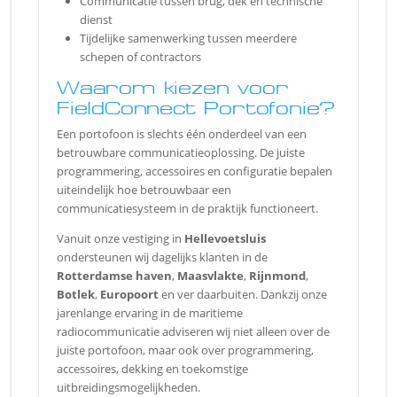
Communicatie tussen brug, dek en technische
dienst
Tijdelijke samenwerking tussen meerdere
schepen of contractors
Waarom kiezen voor
FieldConnect Portofonie?
Een portofoon is slechts één onderdeel van een
betrouwbare communicatieoplossing. De juiste
programmering, accessoires en configuratie bepalen
uiteindelijk hoe betrouwbaar een
communicatiesysteem in de praktijk functioneert.
Vanuit onze vestiging in
Hellevoetsluis
ondersteunen wij dagelijks klanten in de
Rotterdamse haven
,
Maasvlakte
,
Rijnmond
,
Botlek
,
Europoort
en ver daarbuiten. Dankzij onze
jarenlange ervaring in de maritieme
radiocommunicatie adviseren wij niet alleen over de
juiste portofoon, maar ook over programmering,
accessoires, dekking en toekomstige
uitbreidingsmogelijkheden.