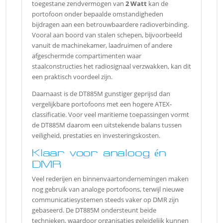
toegestane zendvermogen van
2 Watt
kan de
portofoon onder bepaalde omstandigheden
bijdragen aan een betrouwbaardere radioverbinding.
Vooral aan boord van stalen schepen, bijvoorbeeld
vanuit de machinekamer, laadruimen of andere
afgeschermde compartimenten waar
staalconstructies het radiosignaal verzwakken, kan dit
een praktisch voordeel zijn.
Daarnaast is de DT885M gunstiger geprijsd dan
vergelijkbare portofoons met een hogere ATEX-
classificatie. Voor veel maritieme toepassingen vormt
de DT885M daarom een uitstekende balans tussen
veiligheid, prestaties en investeringskosten.
Klaar voor analoog én
DMR
Veel rederijen en binnenvaartondernemingen maken
nog gebruik van analoge portofoons, terwijl nieuwe
communicatiesystemen steeds vaker op DMR zijn
gebaseerd. De DT885M ondersteunt beide
technieken, waardoor organisaties geleidelijk kunnen