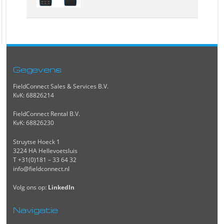
Gegevens
FieldConnect Sales & Services B.V.
KvK: 68826214
FieldConnect Rental B.V.
KvK: 68826230
Struytse Hoeck 1
3224 HA Hellevoetsluis
T +31(0)181 – 33 64 32
info@fieldconnect.nl
Volg ons op:
LinkedIn
Navigatie