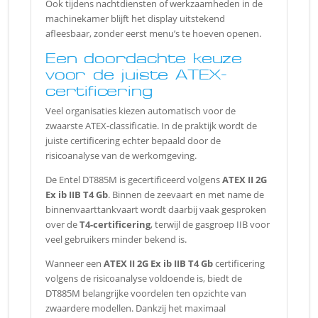
Ook tijdens nachtdiensten of werkzaamheden in de
machinekamer blijft het display uitstekend
afleesbaar, zonder eerst menu’s te hoeven openen.
Een doordachte keuze
voor de juiste ATEX-
certificering
Veel organisaties kiezen automatisch voor de
zwaarste ATEX-classificatie. In de praktijk wordt de
juiste certificering echter bepaald door de
risicoanalyse van de werkomgeving.
De Entel DT885M is gecertificeerd volgens
ATEX II 2G
Ex ib IIB T4 Gb
. Binnen de zeevaart en met name de
binnenvaarttankvaart wordt daarbij vaak gesproken
over de
T4-certificering
, terwijl de gasgroep IIB voor
veel gebruikers minder bekend is.
Wanneer een
ATEX II 2G Ex ib IIB T4 Gb
certificering
volgens de risicoanalyse voldoende is, biedt de
DT885M belangrijke voordelen ten opzichte van
zwaardere modellen. Dankzij het maximaal